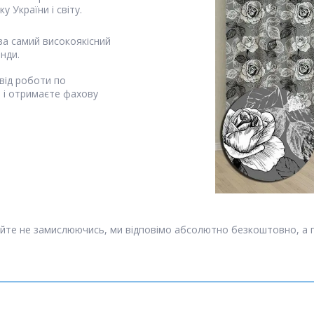
у України і світу.
за самий високоякісний
янди.
від роботи по
я і отримаєте фахову
йте не замислюючись, ми відповімо абсолютно безкоштовно, а 