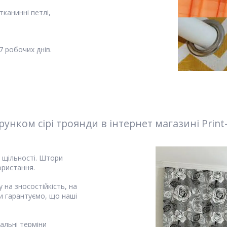
канинні петлі,
 робочих днів.
унком сірі троянди в інтернет магазині Print
і щільності. Штори
ористання.
 на зносостійкість, на
и гарантуємо, що наші
альні терміни