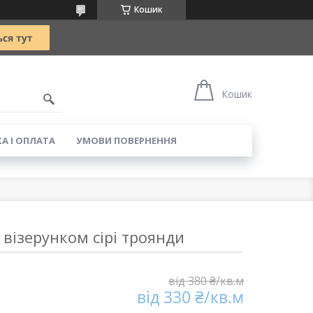
Кошик
5
Кошик
А І ОПЛАТА
УМОВИ ПОВЕРНЕННЯ
 візерунком сірі троянди
від 380 ₴/кв.м
від 330 ₴/кв.м