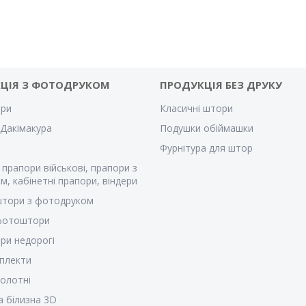
ЦІЯ З ФОТОДРУКОМ
ПРОДУКЦІЯ БЕЗ ДРУКУ
ри
Класичні штори
Дакімакура
Подушки обіймашки
Фурнітура для штор
 прапори військові, прапори з
м, кабінетні прапори, віндери
штори з фотодруком
 фотоштори
ри недорогі
плекти
полотні
а білизна 3D