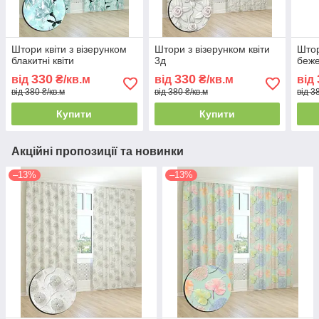
Штори квіти з візерунком
Штори з візерунком квіти
Штор
блакитні квіти
3д
беже
330
330
від
₴/кв.м
від
₴/кв.м
від
від 380 ₴/кв.м
від 380 ₴/кв.м
від 3
Купити
Купити
Акційні пропозиції та новинки
–13%
–13%