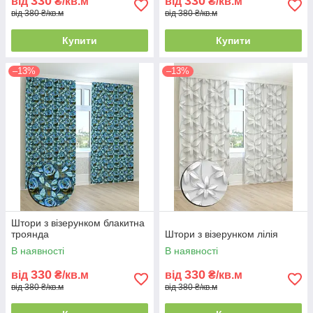
330
330
від
₴/кв.м
від
₴/кв.м
від 380 ₴/кв.м
від 380 ₴/кв.м
Купити
Купити
–13%
–13%
Штори з візерунком блакитна
троянда
Штори з візерунком лілія
В наявності
В наявності
330
330
від
₴/кв.м
від
₴/кв.м
від 380 ₴/кв.м
від 380 ₴/кв.м