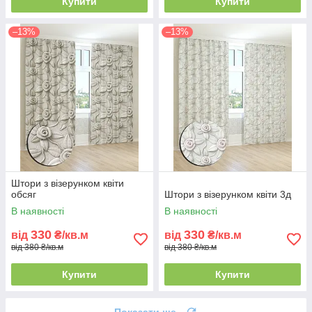
Купити
Купити
–13%
–13%
Штори з візерунком квіти
обсяг
Штори з візерунком квіти 3д
В наявності
В наявності
330
330
від
₴/кв.м
від
₴/кв.м
від 380 ₴/кв.м
від 380 ₴/кв.м
Купити
Купити
Показати ще