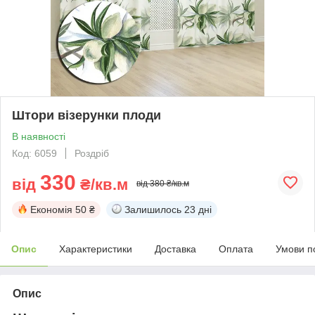
Штори візерунки плоди
В наявності
Код: 6059
Роздріб
330
від
₴/кв.м
від 380 ₴/кв.м
Економія
50 ₴
Залишилось
23 дні
Опис
Характеристики
Доставка
Оплата
Умови п
Опис