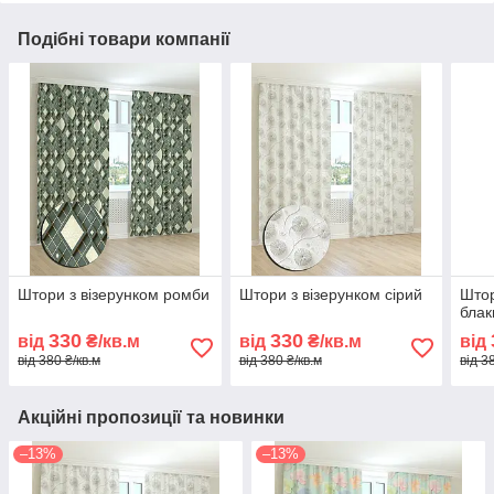
Подібні товари компанії
Штори з візерунком ромби
Штори з візерунком сірий
Штор
блак
330
330
від
₴/кв.м
від
₴/кв.м
від
від 380 ₴/кв.м
від 380 ₴/кв.м
від 3
Акційні пропозиції та новинки
–13%
–13%