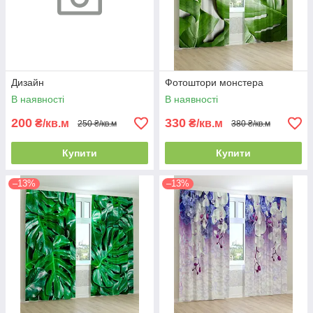
Дизайн
Фотоштори монстера
В наявності
В наявності
200
330
₴/кв.м
₴/кв.м
250 ₴/кв.м
380 ₴/кв.м
Купити
Купити
–13%
–13%