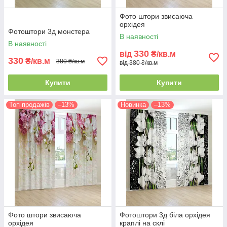
Фото штори звисаюча
орхідея
Фотоштори 3д монстера
В наявності
В наявності
330
від
₴/кв.м
330
₴/кв.м
380 ₴/кв.м
від 380 ₴/кв.м
Купити
Купити
Топ продажів
–13%
Новинка
–13%
Фото штори звисаюча
Фотоштори 3д біла орхідея
орхідея
краплі на склі