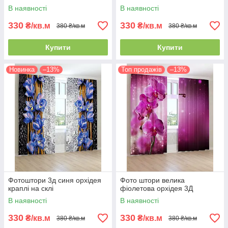
В наявності
В наявності
330
330
₴/кв.м
₴/кв.м
380 ₴/кв.м
380 ₴/кв.м
Купити
Купити
Новинка
–13%
Топ продажів
–13%
Фотоштори 3д синя орхідея
Фото штори велика
краплі на склі
фіолетова орхідея 3Д
В наявності
В наявності
330
330
₴/кв.м
₴/кв.м
380 ₴/кв.м
380 ₴/кв.м