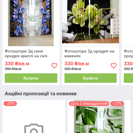
Фотоштори 3д синя
Фотоштори 3д орхідея на
Фот
орхідея краплі на склі
каменях
орхі
330
330
330
₴/кв.м
₴/кв.м
380 ₴/кв.м
380 ₴/кв.м
380 ₴
Купити
Купити
Акційні пропозиції та новинки
–20%
Ціна 1 м/квадратний
–13%