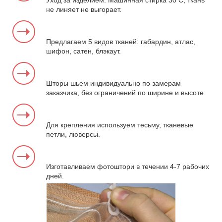
Уход за изделием. Машинная стирка 30 С, ткань
не линяет не выгорает.
Предлагаем 5 видов тканей: габардин, атлас,
шифон, сатен, блэкаут.
Шторы шьем индивидуально по замерам
заказчика, без ограничений по ширине и высоте
Для крепления используем тесьму, тканевые
петли, люверсы.
Изготавливаем фотоштори в течении 4-7 рабочих
дней.