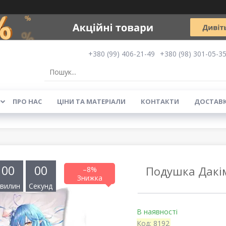
+380 (99) 406-21-49
+380 (98) 301-05-3
ПРО НАС
ЦІНИ ТА МАТЕРІАЛИ
КОНТАКТИ
ДОСТАВК
0
0
0
0
Подушка Дакі
–8%
вилин
Секунд
В наявності
Код:
8192