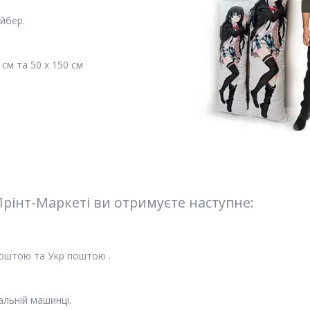
йбер.
 см та 50 х 150 см
інт-Маркеті ви отримуєте наступне:
поштою та Укр поштою .
альній машинці.