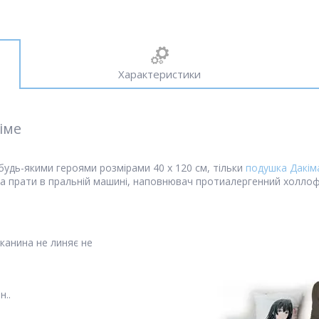
Характеристики
німе
будь-якими героями розмірами 40 х 120 см, тільки
подушка Дакім
на прати в пральній машині, наповнювач протиалергенний холл
канина не линяє не
н..