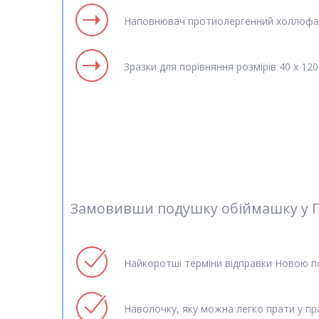
Наповнювач протиолергенний холлофа
Зразки для порівняння розмірів 40 х 120
Замовивши подушку обіймашку у Пр
Найкоротші терміни відправки Новою 
Наволочку, яку можна легко прати у пр