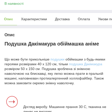
В наявності
Опис
Характеристики
Доставка
Оплата
Умови п
Опис
Подушка Дакімакура обіймашка аніме
Що може бути прикольніше
подушки
обіймашки з будь-якими
героями розмірами 40 х 120 см, тільки
подушка Дакімакура
розміром 50 х 150 см. Подушка зроблена зі знімною
наволочкою на блискавці, яку легко можна прати в пральній
машині, наповнювач протиалергенний холлофайбер. Також
можна замовити окремо знімну наволочку.
Догляд виробу. Машинне прання 30 С, тканина не
линяє не вигоряє.