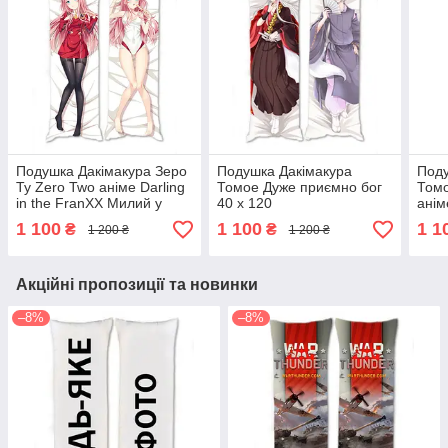
Подушка Дакімакура Зеро
Подушка Дакімакура
Поду
Ту Zero Two аніме Darling
Томое Дуже приємно бог
Томо
in the FranХХ Милий у
40 х 120
анім
Франксі 40 х 120
1 100
1 100
1 1
₴
₴
1 200 ₴
1 200 ₴
Акційні пропозиції та новинки
–8%
–8%