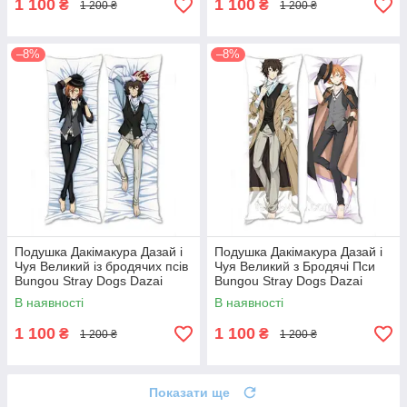
1 100
1 100
₴
₴
1 200 ₴
1 200 ₴
–8%
–8%
Подушка Дакімакура Дазай і
Подушка Дакімакура Дазай і
Чуя Великий із бродячих псів
Чуя Великий з Бродячі Пси
Bungou Stray Dogs Dazai
Bungou Stray Dogs Dazai
Chuuya 40 х 120 аніме
Chuuya 40 х 120
В наявності
В наявності
1 100
1 100
₴
₴
1 200 ₴
1 200 ₴
Показати ще