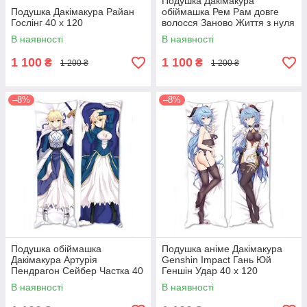
Подушка Дакімакура
Подушка Дакімакура Райан
обіймашка Рем Рам довге
Гослінг 40 х 120
волосся Заново Життя з нуля
40 х 120 см
В наявності
В наявності
1 100
1 100
₴
₴
1 200 ₴
1 200 ₴
–8%
–8%
Подушка обіймашка
Подушка аніме Дакімакура
Дакімакура Артурія
Genshin Impact Гань Юй
Пендрагон Сейбер Частка 40
Геншін Удар 40 х 120
х 120 аніме
В наявності
В наявності