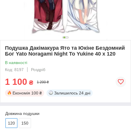
Подушка Дакімакура Ято та Юкіне Бездомний
Бог Yato Noragami Night To Yukine 40 х 120
В наявності
Код: 8197
Роздріб
1 100
₴
1 200 ₴
Економія
100 ₴
Залишилось
24 дні
Довжина подушки
120
150