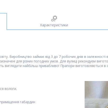
Характеристики
віту. Виробництво займає від 3 до 7 робочих днів в залежності 
ризначені для різних погодних умов. Для вулиці рекондуем вигото
уть виглядати найбільш привабливо! Прапори виготовляються в с
о
ься вологи.
я приміщення габардин