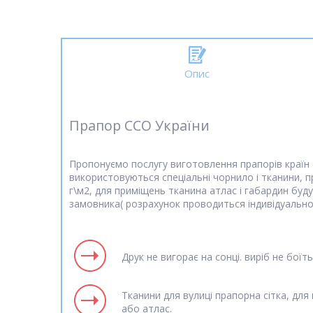
Опис
Прапор CCO України
Пропонуємо послугу виготовлення прапорів країн с
використовуються спеціальні чорнило і тканини, п
г\м2, для приміщень тканина атлас і габардин буд
замовника( розрахунок проводиться індивідуальн
Друк не вигорає на сонці. виріб не боїт
Тканини для вулиці прапорна сітка, дл
або атлас.