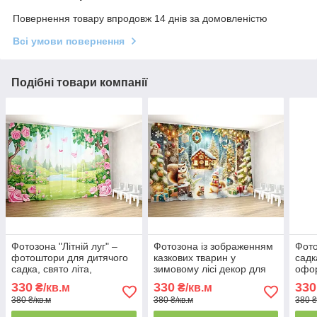
Повернення товару впродовж 14 днів за домовленістю
Всі умови повернення
Подібні товари компанії
Фотозона "Літній луг" –
Фотозона із зображенням
Фото
фотоштори для дитячого
казкових тварин у
садк
садка, свято літа,
зимовому лісі декор для
офор
випускний
Нового року.
фот
330
330
330
₴/кв.м
₴/кв.м
380 ₴/кв.м
380 ₴/кв.м
380 ₴