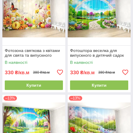
Фотозона святкова з квітами
Фотоштора веселка для
для свята та випускного
випускного в дитячий садок
В наявності
В наявності
330
330
₴/кв.м
₴/кв.м
380 ₴/кв.м
380 ₴/кв.м
Купити
Купити
–13%
–13%