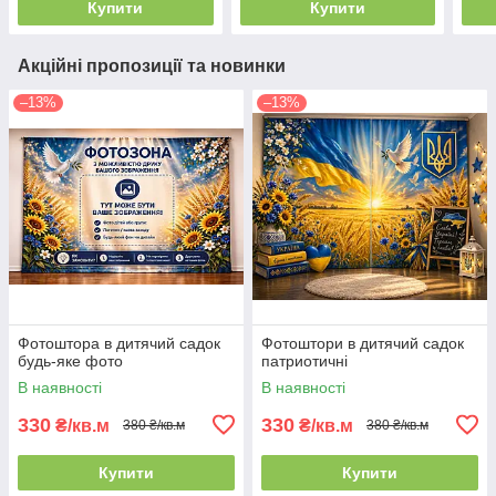
Купити
Купити
Акційні пропозиції та новинки
–13%
–13%
Фотоштора в дитячий садок
Фотоштори в дитячий садок
будь-яке фото
патриотичні
В наявності
В наявності
330
330
₴/кв.м
₴/кв.м
380 ₴/кв.м
380 ₴/кв.м
Купити
Купити