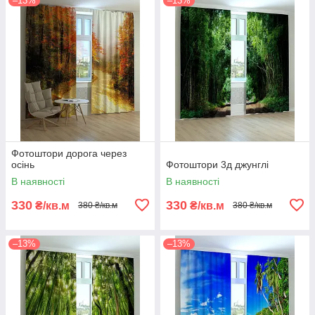
–13%
–13%
Фотоштори дорога через
осінь
Фотоштори 3д джунглі
В наявності
В наявності
330
330
₴/кв.м
₴/кв.м
380 ₴/кв.м
380 ₴/кв.м
–13%
–13%