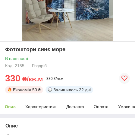
Фотоштори синє море
В наявності
Код: 2155
Роздріб
330
₴/кв.м
380 ₴/кв.м
Економія
50 ₴
Залишилось
22 дні
Опис
Характеристики
Доставка
Оплата
Умови п
Опис