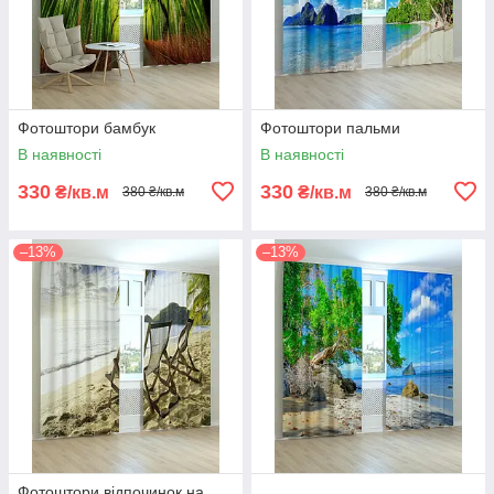
Фотоштори бамбук
Фотоштори пальми
В наявності
В наявності
330
330
₴/кв.м
₴/кв.м
380 ₴/кв.м
380 ₴/кв.м
–13%
–13%
Фотоштори відпочинок на