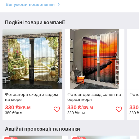
Всі умови повернення
Подібні товари компанії
Фотоштори сходи з видом
Фотоштори захід сонця на
Фот
на море
березі моря
330
330
330
₴/кв.м
₴/кв.м
380 ₴/кв.м
380 ₴/кв.м
380 ₴
Акційні пропозиції та новинки