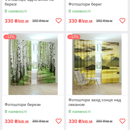
березі
Фотоштори берег
В наявності
В наявності
330
330
₴/кв.м
₴/кв.м
380 ₴/кв.м
380 ₴/кв.м
–13%
–13%
Фотоштори захід сонця над
Фотоштори берези
океаном
В наявності
В наявності
330
330
₴/кв.м
₴/кв.м
380 ₴/кв.м
380 ₴/кв.м