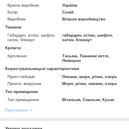
Країна виробник
Україна
Колір
Синій
Виробник
Власне виробництво
Тканина
Габардин, атлас, шифон,
габардин, атлас, шифон,
сатен, блекаут
сатен, блекаут
Кріпити
Кріплення
Тасьма, Тканинні петлі,
Люверси
Користувальницькі характеристики
Принт пейзажі
Океани, моря, річки, озера
Принти, візерунки
Моря, річки, океани, озера
Тип приміщення
Тип приміщення
Вітальня, Спальня, Кухня
Приховати
Умови доставки