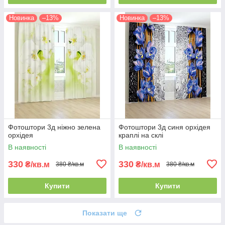
Новинка
–13%
Новинка
–13%
Фотоштори 3д ніжно зелена
Фотоштори 3д синя орхідея
орхідея
краплі на склі
В наявності
В наявності
330
330
₴/кв.м
₴/кв.м
380 ₴/кв.м
380 ₴/кв.м
Купити
Купити
Показати ще