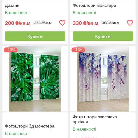
Дизайн
Фотоштори монстера
В наявності
В наявності
200
330
₴/кв.м
₴/кв.м
250 ₴/кв.м
380 ₴/кв.м
Купити
Купити
–13%
–13%
Фото штори звисаюча
орхідея
Фотоштори 3д монстера
В наявності
В наявності