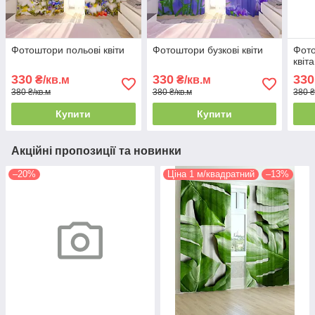
Фотоштори польові квіти
Фотоштори бузкові квіти
Фото
квіт
330
330
330
₴/кв.м
₴/кв.м
380 ₴/кв.м
380 ₴/кв.м
380 ₴
Купити
Купити
Акційні пропозиції та новинки
–20%
Ціна 1 м/квадратний
–13%