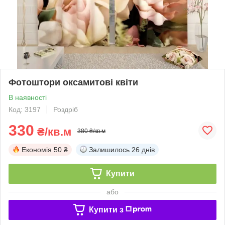
Фотоштори оксамитові квіти
В наявності
Код: 3197
Роздріб
330
₴/кв.м
380 ₴/кв.м
Економія
50 ₴
Залишилось
26 днів
Купити
або
Купити з