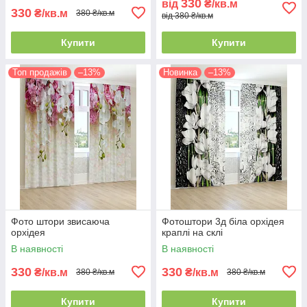
330
від
₴/кв.м
330
₴/кв.м
380 ₴/кв.м
від 380 ₴/кв.м
Купити
Купити
Топ продажів
–13%
Новинка
–13%
Фото штори звисаюча
Фотоштори 3д біла орхідея
орхідея
краплі на склі
В наявності
В наявності
330
330
₴/кв.м
₴/кв.м
380 ₴/кв.м
380 ₴/кв.м
Купити
Купити