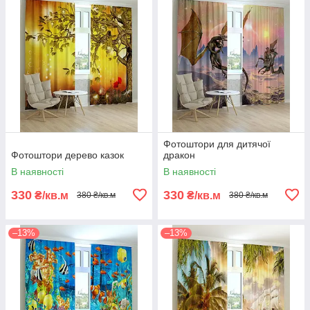
Фотоштори для дитячої
Фотоштори дерево казок
дракон
В наявності
В наявності
330
330
₴/кв.м
₴/кв.м
380 ₴/кв.м
380 ₴/кв.м
–13%
–13%