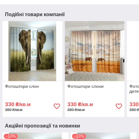
Подібні товари компанії
Фотоштори слон
Фотоштори слони
Фото
дитя
330
330
330
₴/кв.м
₴/кв.м
380 ₴/кв.м
380 ₴/кв.м
380 ₴
Акційні пропозиції та новинки
–13%
–13%