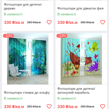
Фотоштори для дитячої
дерево
Фотоштори для дівчаток фея
В наявності
В наявності
330
330
₴/кв.м
₴/кв.м
380 ₴/кв.м
380 ₴/кв.м
–13%
–13%
Фотоштори для дитячої
Фотоштори стежка до ельфу
затонулий корабель
В наявності
В наявності
330
330
₴/кв.м
₴/кв.м
380 ₴/кв.м
380 ₴/кв.м