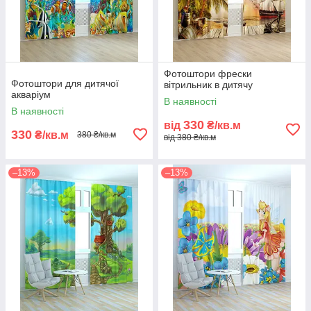
Фотоштори фрески
Фотоштори для дитячої
вітрильник в дитячу
акваріум
В наявності
В наявності
330
від
₴/кв.м
330
₴/кв.м
380 ₴/кв.м
від 380 ₴/кв.м
–13%
–13%