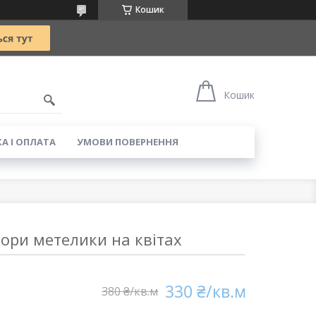
Кошик
5
Кошик
А І ОПЛАТА
УМОВИ ПОВЕРНЕННЯ
ори метелики на квітах
330 ₴/кв.м
380 ₴/кв.м