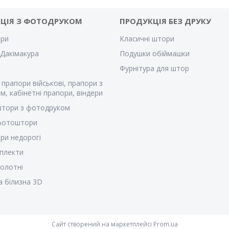
ЦІЯ З ФОТОДРУКОМ
ПРОДУКЦІЯ БЕЗ ДРУКУ
ри
Класичні штори
Дакімакура
Подушки обіймашки
Фурнітура для штор
 прапори військові, прапори з
м, кабінетні прапори, віндери
штори з фотодруком
 фотоштори
ри недорогі
плекти
полотні
а білизна 3D
Сайт створений на маркетплейсі
Prom.ua