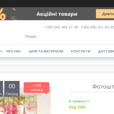
+380 (99) 406-21-49
+380 (98) 301-05-3
ПРО НАС
ЦІНИ ТА МАТЕРІАЛИ
КОНТАКТИ
ДОСТАВК
0
0
Фотошт
–13%
н
Секунд
В наявності
Код:
3260