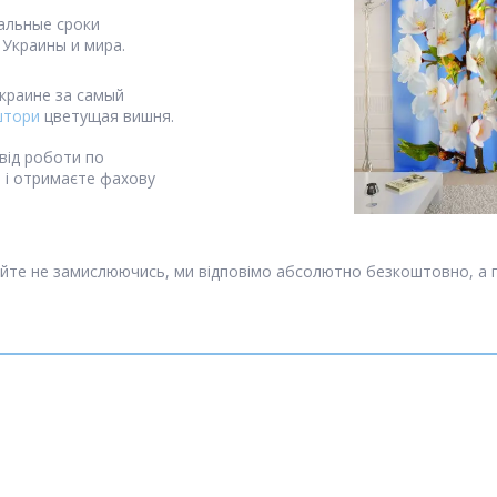
альные сроки
 Украины и мира.
краине за самый
тори
цветущая вишня.
від роботи по
я і отримаєте фахову
йте не замислюючись, ми відповімо абсолютно безкоштовно, а 