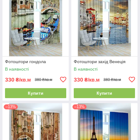
Фотоштори гондола
Фотоштори захід Венеція
В наявності
В наявності
330
330
₴/кв.м
₴/кв.м
380 ₴/кв.м
380 ₴/кв.м
Купити
Купити
–13%
–13%