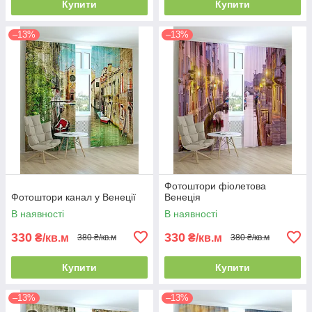
Купити
Купити
–13%
–13%
Фотоштори фіолетова
Фотоштори канал у Венеції
Венеція
В наявності
В наявності
330
330
₴/кв.м
₴/кв.м
380 ₴/кв.м
380 ₴/кв.м
Купити
Купити
–13%
–13%