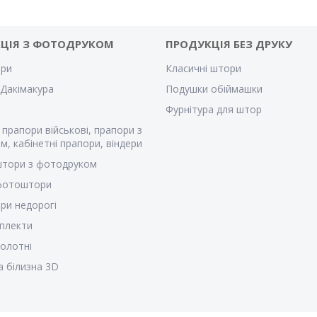
ЦІЯ З ФОТОДРУКОМ
ПРОДУКЦІЯ БЕЗ ДРУКУ
ри
Класичні штори
Дакімакура
Подушки обіймашки
Фурнітура для штор
 прапори військові, прапори з
м, кабінетні прапори, віндери
штори з фотодруком
 фотоштори
ри недорогі
плекти
полотні
а білизна 3D