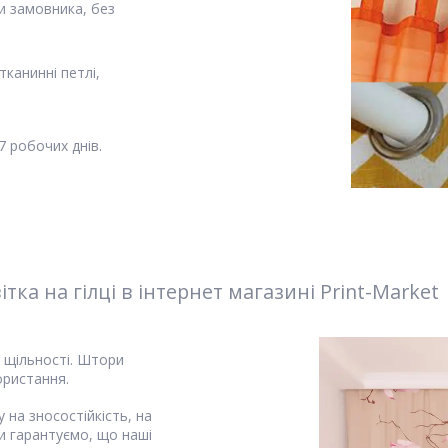
и замовника, без
канинні петлі,
 робочих днів.
а на гілці в інтернет магазині Print-Market
і щільності. Штори
ористання.
 на зносостійкість, на
и гарантуємо, що наші