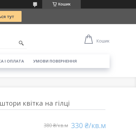
Кошик
5
Кошик
А І ОПЛАТА
УМОВИ ПОВЕРНЕННЯ
тори квітка на гілці
330 ₴/кв.м
380 ₴/кв.м