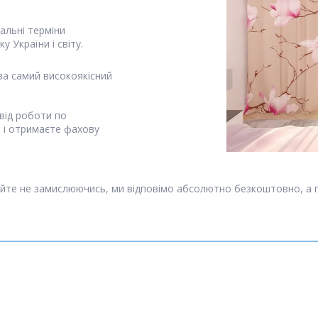
альні терміни
у України і світу.
за самий високоякісний
від роботи по
я і отримаєте фахову
йте не замислюючись, ми відповімо абсолютно безкоштовно, а 