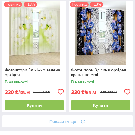
Новинка
–13%
Новинка
–13%
Фотоштори 3д ніжно зелена
Фотоштори 3д синя орхідея
орхідея
краплі на склі
В наявності
В наявності
330
330
₴/кв.м
₴/кв.м
380 ₴/кв.м
380 ₴/кв.м
Купити
Купити
Показати ще