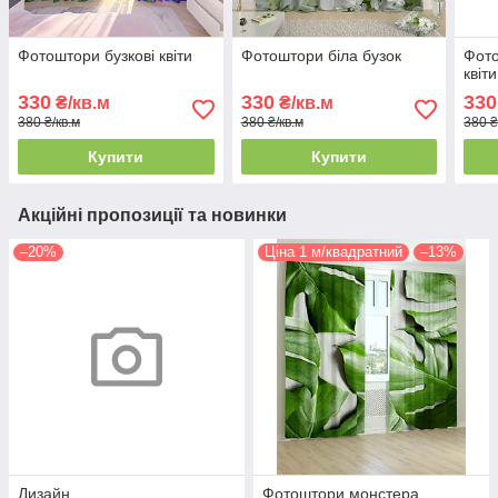
Фотоштори бузкові квіти
Фотоштори біла бузок
Фото
квіти
330
330
330
₴/кв.м
₴/кв.м
380 ₴/кв.м
380 ₴/кв.м
380 ₴
Купити
Купити
Акційні пропозиції та новинки
–20%
Ціна 1 м/квадратний
–13%
Дизайн
Фотоштори монстера