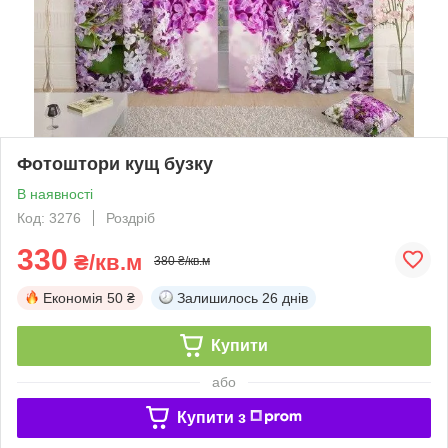
Фотоштори кущ бузку
В наявності
Код: 3276
Роздріб
330
₴/кв.м
380 ₴/кв.м
Економія
50 ₴
Залишилось
26 днів
Купити
або
Купити з