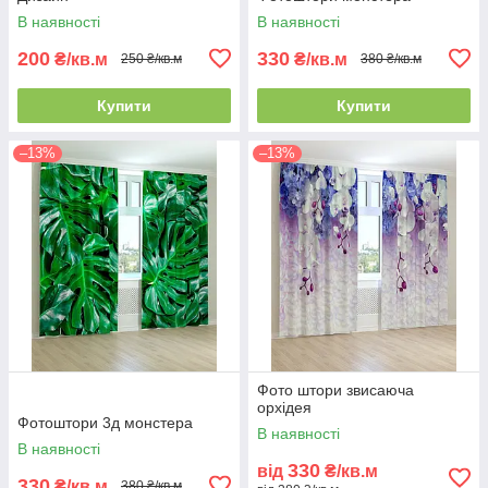
В наявності
В наявності
200
330
₴/кв.м
₴/кв.м
250 ₴/кв.м
380 ₴/кв.м
Купити
Купити
–13%
–13%
Фото штори звисаюча
орхідея
Фотоштори 3д монстера
В наявності
В наявності
330
від
₴/кв.м
330
₴/кв.м
380 ₴/кв.м