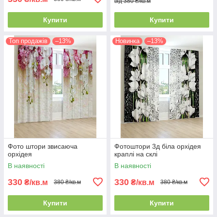
від 380 ₴/кв.м
Купити
Купити
Топ продажів
–13%
Новинка
–13%
Фото штори звисаюча
Фотоштори 3д біла орхідея
орхідея
краплі на склі
В наявності
В наявності
330
330
₴/кв.м
₴/кв.м
380 ₴/кв.м
380 ₴/кв.м
Купити
Купити