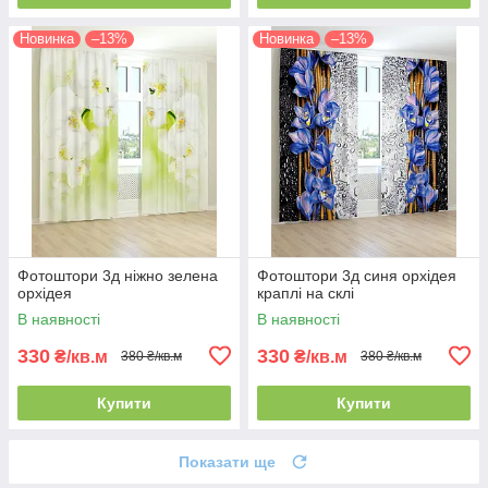
Новинка
–13%
Новинка
–13%
Фотоштори 3д ніжно зелена
Фотоштори 3д синя орхідея
орхідея
краплі на склі
В наявності
В наявності
330
330
₴/кв.м
₴/кв.м
380 ₴/кв.м
380 ₴/кв.м
Купити
Купити
Показати ще