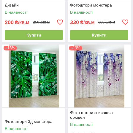
Дизайн
Фотоштори монстера
В наявності
В наявності
200
330
₴/кв.м
₴/кв.м
250 ₴/кв.м
380 ₴/кв.м
Купити
Купити
–13%
–13%
Фото штори звисаюча
орхідея
Фотоштори 3д монстера
В наявності
В наявності