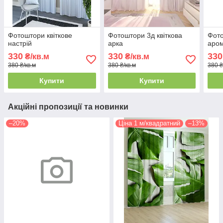
Фотоштори квіткове
Фотоштори 3д квіткова
Фото
настрій
арка
аро
330
330
330
₴/кв.м
₴/кв.м
380 ₴/кв.м
380 ₴/кв.м
380 ₴
Купити
Купити
Акційні пропозиції та новинки
–20%
Ціна 1 м/квадратний
–13%