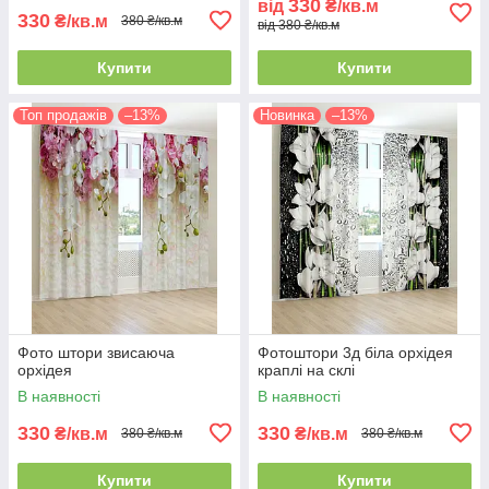
330
від
₴/кв.м
330
₴/кв.м
380 ₴/кв.м
від 380 ₴/кв.м
Купити
Купити
Топ продажів
–13%
Новинка
–13%
Фото штори звисаюча
Фотоштори 3д біла орхідея
орхідея
краплі на склі
В наявності
В наявності
330
330
₴/кв.м
₴/кв.м
380 ₴/кв.м
380 ₴/кв.м
Купити
Купити