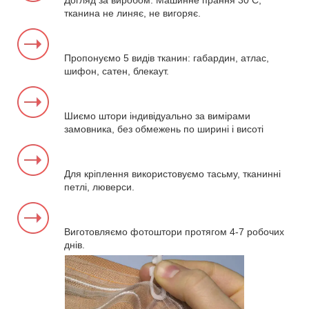
Догляд за виробом. Машинне прання 30 С,
тканина не линяє, не вигоряє.
Пропонуємо 5 видів тканин: габардин, атлас,
шифон, сатен, блекаут.
Шиємо штори індивідуально за вимірами
замовника, без обмежень по ширині і висоті
Для кріплення використовуємо тасьму, тканинні
петлі, люверси.
Виготовляємо фотоштори протягом 4-7 робочих
днів.