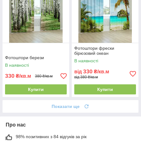
Фотоштори фрески
бірюзовий океан
Фотоштори берези
В наявності
В наявності
330
від
₴/кв.м
330
₴/кв.м
380 ₴/кв.м
від 380 ₴/кв.м
Купити
Купити
Показати ще
Про нас
98% позитивних з 84 відгуків за рік