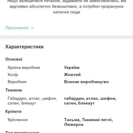
Якщо залишилися питання, задавайте не замислюючись, ми
відповімо абсолютно безкоштовно, а потрібен прорахунок
натисни сюди
Приховати
Характеристики
Основні
Країна виробник
Україна
Колір
Жовтий
Виробник
Власне виробництво
Тканина
Габардин, атлас, шифон,
габардин, атлас, шифон,
сатен, блекаут
сатен, блекаут
Кріпити
Кріплення
Тасьма, Тканинні петлі,
Люверси
Тип приміщення