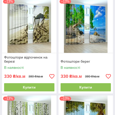
–13%
–13%
Фотоштори відпочинок на
березі
Фотоштори берег
В наявності
В наявності
330
330
₴/кв.м
₴/кв.м
380 ₴/кв.м
380 ₴/кв.м
Купити
Купити
–13%
–13%