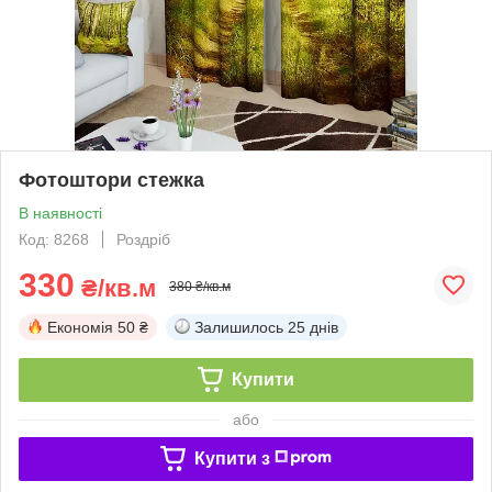
Фотоштори стежка
В наявності
Код: 8268
Роздріб
330
₴/кв.м
380 ₴/кв.м
Економія
50 ₴
Залишилось
25 днів
Купити
або
Купити з