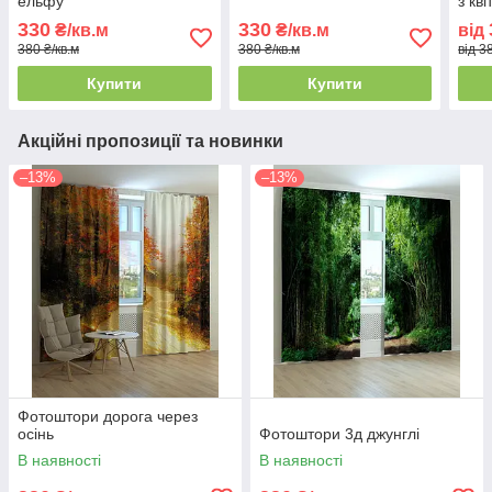
ельфу
з кві
330
330
₴/кв.м
₴/кв.м
від
380 ₴/кв.м
380 ₴/кв.м
від 3
Купити
Купити
Акційні пропозиції та новинки
–13%
–13%
Фотоштори дорога через
осінь
Фотоштори 3д джунглі
В наявності
В наявності