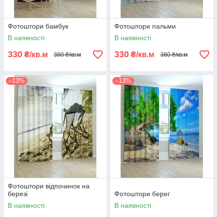
Фотоштори бамбук
Фотоштори пальми
В наявності
В наявності
330
330
₴/кв.м
₴/кв.м
380 ₴/кв.м
380 ₴/кв.м
–13%
–13%
Фотоштори відпочинок на
березі
Фотоштори берег
В наявності
В наявності