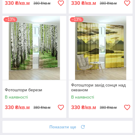
330
330
₴/кв.м
₴/кв.м
380 ₴/кв.м
380 ₴/кв.м
–13%
–13%
Фотоштори захід сонця над
Фотоштори берези
океаном
В наявності
В наявності
330
330
₴/кв.м
₴/кв.м
380 ₴/кв.м
380 ₴/кв.м
Показати ще