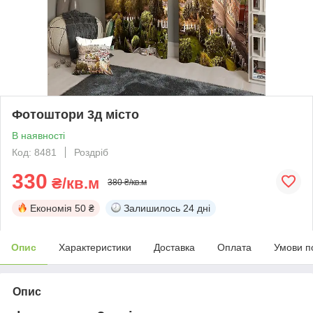
Фотоштори 3д місто
В наявності
Код: 8481
Роздріб
330
₴/кв.м
380 ₴/кв.м
Економія
50 ₴
Залишилось
24 дні
Опис
Характеристики
Доставка
Оплата
Умови п
Опис