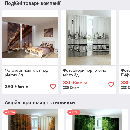
Подібні товари компанії
Фотокомплект міст над
Фотоштори чорно-біле
Фото
річкою 3д
місто 3д
Ейф
330
330
₴/кв.м
380
₴/кв.м
380 ₴/кв.м
380 ₴
Акційні пропозиції та новинки
–13%
–13%