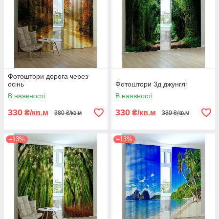
Фотоштори дорога через
осінь
Фотоштори 3д джунглі
В наявності
В наявності
330
330
₴/кв.м
₴/кв.м
380 ₴/кв.м
380 ₴/кв.м
–13%
–13%