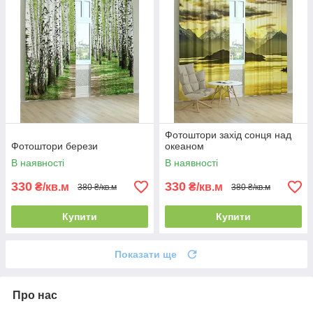
Фотоштори захід сонця над
Фотоштори берези
океаном
В наявності
В наявності
330
330
₴/кв.м
₴/кв.м
380 ₴/кв.м
380 ₴/кв.м
Купити
Купити
Показати ще
Про нас