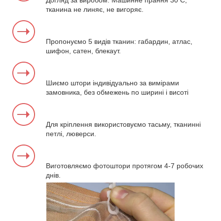
Догляд за виробом. Машинне прання 30 С,
тканина не линяє, не вигоряє.
Пропонуємо 5 видів тканин: габардин, атлас,
шифон, сатен, блекаут.
Шиємо штори індивідуально за вимірами
замовника, без обмежень по ширині і висоті
Для кріплення використовуємо тасьму, тканинні
петлі, люверси.
Виготовляємо фотоштори протягом 4-7 робочих
днів.