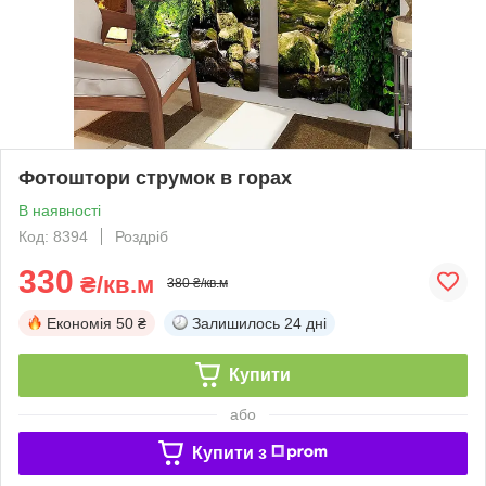
Фотоштори струмок в горах
В наявності
Код: 8394
Роздріб
330
₴/кв.м
380 ₴/кв.м
Економія
50 ₴
Залишилось
24 дні
Купити
або
Купити з