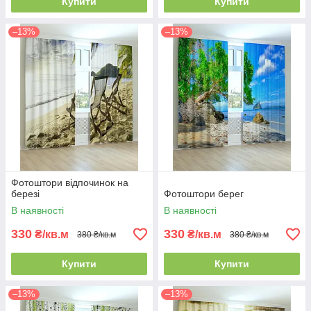
Купити
Купити
–13%
–13%
Фотоштори відпочинок на
березі
Фотоштори берег
В наявності
В наявності
330
330
₴/кв.м
₴/кв.м
380 ₴/кв.м
380 ₴/кв.м
Купити
Купити
–13%
–13%