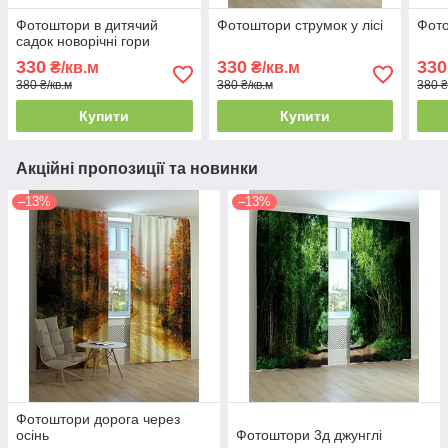
Фотоштори в дитячий
Фотоштори струмок у лісі
Фото
садок новорічні гори
330
330
330
₴/кв.м
₴/кв.м
380 ₴/кв.м
380 ₴/кв.м
380 ₴
Купити
Купити
Акційні пропозиції та новинки
–13%
–13%
Фотоштори дорога через
осінь
Фотоштори 3д джунглі