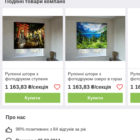
Подібні товари компанії
Рулонні штори з
Рулонні штори з
Руло
фотодруком ступеня
фотодруком озеро в горах
фото
1 163,83
1 163,83
1 1
₴/секція
₴/секція
Купити
Купити
Про нас
98% позитивних з 84 відгуків за рік