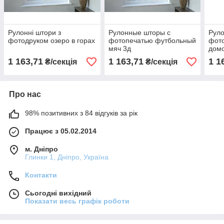
Рулонні штори з
Рулонные шторы с
Рул
фотодруком озеро в горах
фотопечатью футбольный
фот
мяч 3д
дом
1 163,71
1 163,71
1 1
₴/секція
₴/секція
Про нас
98% позитивних з 84 відгуків за рік
Працює з 05.02.2014
м. Дніпро
Глинки 1, Дніпро, Україна
Контакти
Сьогодні вихідний
Показати весь графік роботи