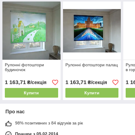
Рулонні фотоштори
Рулонні фотоштори палац
Руло
будиночок
в го
1 163,71
1 163,71
1 1
₴/секція
₴/секція
Купити
Купити
Про нас
98% позитивних з 84 відгуків за рік
Працює з 05.02.2014