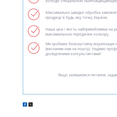
Володіє спеціальною пылезащищающей
Максимально швидке обробка замовлен
продукції в будь-яку точку України.
Наша ціна і якість найпривабливіші на р
максимальною передачею кольору.
Ми зробимо безкоштовну візуалізацію н
(висланим нам на пошту). Надамо проф
досвідченими консультантами!
Якщо залишилися питання, задав