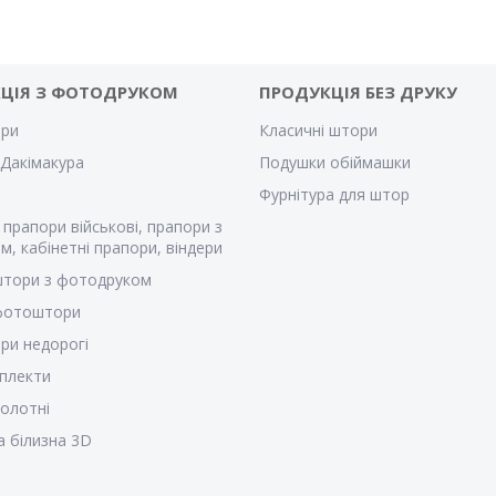
ЦІЯ З ФОТОДРУКОМ
ПРОДУКЦІЯ БЕЗ ДРУКУ
ри
Класичні штори
Дакімакура
Подушки обіймашки
Фурнітура для штор
 прапори військові, прапори з
м, кабінетні прапори, віндери
штори з фотодруком
 фотоштори
ри недорогі
плекти
полотні
а білизна 3D