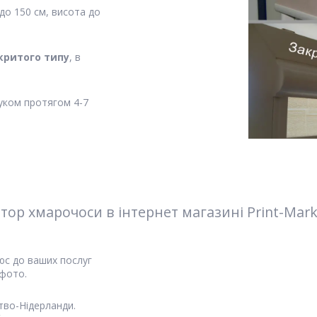
о 150 см, висота до
критого типу
, в
уком протягом 4-7
ор хмарочоси в інтернет магазині Print-Mark
юс до ваших послуг
 фото.
тво-Нідерланди.