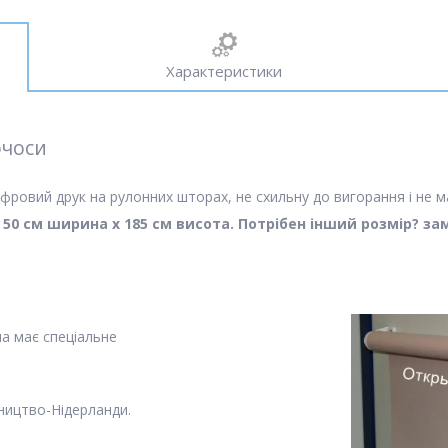
Характеристики
чоси
фровий друк на рулонних шторах, не схильну до вигорання і не м
м 50 см ширина х 185 см висота. Потрібен інший розмір? з
на має спеціальне
ництво-Нідерланди.