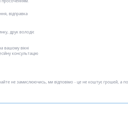
 просоченням.
ня, відправка
инку, друк володіє
а вашому вікні
есійну консультацію
айте не замислюючись, ми відповімо - це не коштує грошей, а п