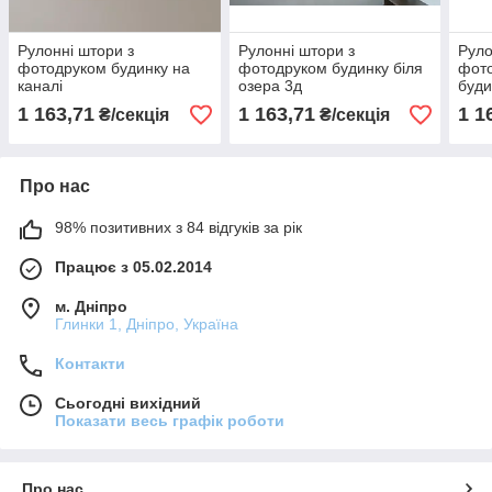
Рулонні штори з
Рулонні штори з
Руло
фотодруком будинку на
фотодруком будинку біля
фото
каналі
озера 3д
буди
1 163,71
1 163,71
1 1
₴/секція
₴/секція
Про нас
98% позитивних з 84 відгуків за рік
Працює з 05.02.2014
м. Дніпро
Глинки 1, Дніпро, Україна
Контакти
Сьогодні вихідний
Показати весь графік роботи
Про нас