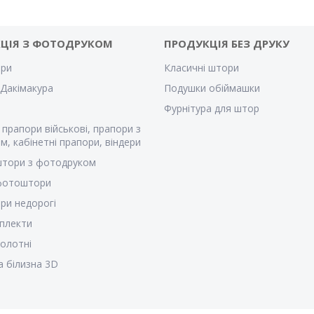
ЦІЯ З ФОТОДРУКОМ
ПРОДУКЦІЯ БЕЗ ДРУКУ
ри
Класичні штори
Дакімакура
Подушки обіймашки
Фурнітура для штор
 прапори військові, прапори з
м, кабінетні прапори, віндери
штори з фотодруком
 фотоштори
ри недорогі
плекти
полотні
а білизна 3D