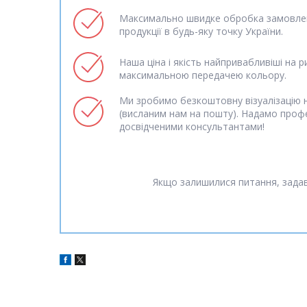
Максимально швидке обробка замовлен
продукції в будь-яку точку України.
Наша ціна і якість найпривабливіші на р
максимальною передачею кольору.
Ми зробимо безкоштовну візуалізацію н
(висланим нам на пошту). Надамо проф
досвідченими консультантами!
Якщо залишилися питання, задав