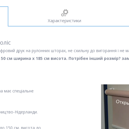
Характеристики
оліс
фровий друк на рулонних шторах, не схильну до вигорання і не м
м 50 см ширина х 185 см висота. Потрібен інший розмір? з
на має спеціальне
ництво-Нідерланди.
о 150 см, висота до