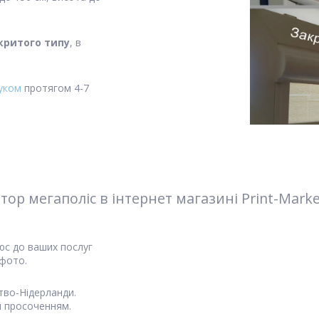
критого типу
, в
уком
протягом 4-7
р мегаполіс в інтернет магазині Print-Marke
юс до ваших послуг
 фото.
тво-Нідерланди.
 просоченням.