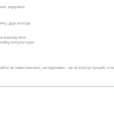
ня, відправка
инку, друк володіє
а вашому вікні
есійну консультацію
айте не замислюючись, ми відповімо - це не коштує грошей, а п