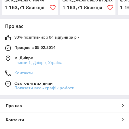
фотодруком ступеня
фотодруком озеро в горах
фото
1 163,71
1 163,71
1 1
₴/секція
₴/секція
Про нас
98% позитивних з 84 відгуків за рік
Працює з 05.02.2014
м. Дніпро
Глинки 1, Дніпро, Україна
Контакти
Сьогодні вихідний
Показати весь графік роботи
Про нас
Контакти