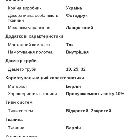
Країна виробник
Україна
Декоративна особливість
Фотодрук
тканини
Механізм управління
Ланцюговий
Додаткові характеристики
Монтажний комплект
Так
Намотування полотна
Внутрішня
Діаметр труби
Діаметр труби
19, 25, 32
Користувальницькі характеристики
Матеріал
Берлін
Характеристика тканини
Пропускаемость світу 10%
Типи систем
Типи систем
Відкритий, Закритий
Тканина
Тканина
Берлін
Колір системи