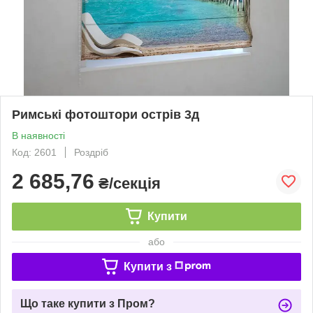
Римські фотоштори острів 3д
В наявності
Код: 2601
Роздріб
2 685,76
₴/секція
Купити
або
Купити з
Що таке купити з Пром?