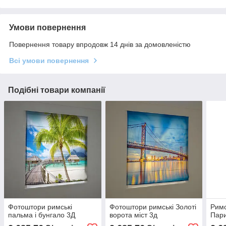
Умови повернення
Повернення товару впродовж 14 днів за домовленістю
Всі умови повернення
Подібні товари компанії
Фотоштори римські
Фотоштори римські Золоті
Римс
пальма і бунгало 3Д
ворота міст 3д
Пар