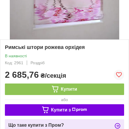
Римські штори рожева орхідея
В наявності
Код: 2961
Роздріб
2 685,76
₴/секція
Купити
або
Купити з
Що таке купити з Пром?