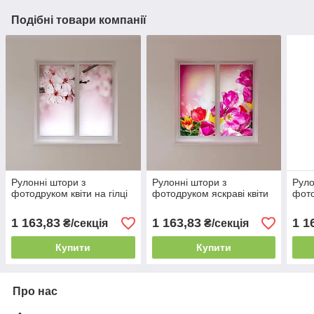
Подібні товари компанії
Рулонні штори з
Рулонні штори з
Руло
фотодруком квіти на гілці
фотодруком яскраві квіти
фото
1 163,83
1 163,83
1 1
₴/секція
₴/секція
Купити
Купити
Про нас