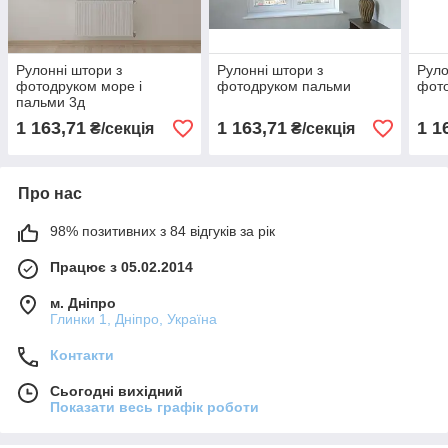
Рулонні штори з
Рулонні штори з
Руло
фотодруком море і
фотодруком пальми
фото
пальми 3д
1 163,71
1 163,71
1 1
₴/секція
₴/секція
Про нас
98% позитивних з 84 відгуків за рік
Працює з 05.02.2014
м. Дніпро
Глинки 1, Дніпро, Україна
Контакти
Сьогодні вихідний
Показати весь графік роботи