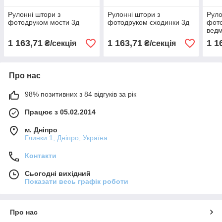
Рулонні штори з
Рулонні штори з
Руло
фотодруком мости 3д
фотодруком сходинки 3д
фото
ведм
1 163,71
1 163,71
1 1
₴/секція
₴/секція
Про нас
98% позитивних з 84 відгуків за рік
Працює з 05.02.2014
м. Дніпро
Глинки 1, Дніпро, Україна
Контакти
Сьогодні вихідний
Показати весь графік роботи
Про нас