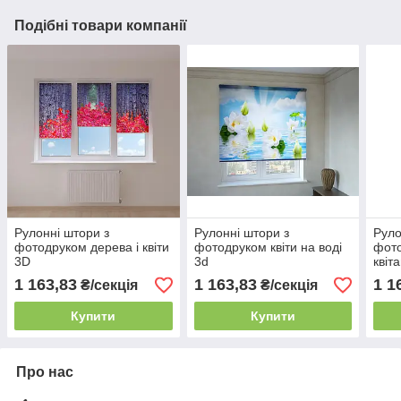
Подібні товари компанії
Рулонні штори з
Рулонні штори з
Руло
фотодруком дерева і квіти
фотодруком квіти на воді
фото
3D
3d
квіт
1 163,83
1 163,83
1 1
₴/секція
₴/секція
Купити
Купити
Про нас