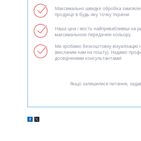
Максимально швидке обробка замовлен
продукції в будь-яку точку України.
Наша ціна і якість найпривабливіші на р
максимальною передачею кольору.
Ми зробимо безкоштовну візуалізацію н
(висланим нам на пошту). Надамо проф
досвідченими консультантами!
Якщо залишилися питання, задав