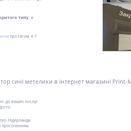
критого типу
, в
уком
протягом 4-7
р сині метелики в інтернет магазині Print-
юс до ваших послуг
 фото.
тво-Нідерланди.
 просоченням.