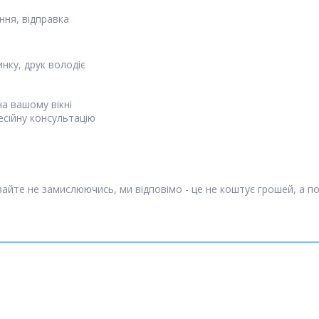
ня, відправка
инку, друк володіє
а вашому вікні
есійну консультацію
айте не замислюючись, ми відповімо - це не коштує грошей, а п