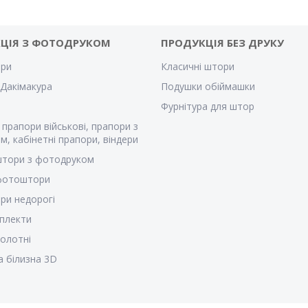
ЦІЯ З ФОТОДРУКОМ
ПРОДУКЦІЯ БЕЗ ДРУКУ
ри
Класичні штори
Дакімакура
Подушки обіймашки
Фурнітура для штор
 прапори військові, прапори з
м, кабінетні прапори, віндери
штори з фотодруком
 фотоштори
ри недорогі
плекти
полотні
а білизна 3D