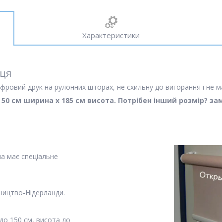
Характеристики
иця
фровий друк на рулонних шторах, не схильну до вигорання і не м
м 50 см ширина х 185 см висота. Потрібен інший розмір? з
на має спеціальне
ництво-Нідерланди.
о 150 см, висота до