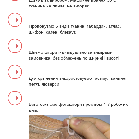
Догляд за виробом. Машинне прання 30 С,
тканина не линяє, не вигоряє.
Пропонуємо 5 видів тканин: габардин, атлас,
шифон, сатен, блекаут.
Шиємо штори індивідуально за вимірами
замовника, без обмежень по ширині і висоті
Для кріплення використовуємо тасьму, тканинні
петлі, люверси.
Виготовляємо фотоштори протягом 4-7 робочих
днів.