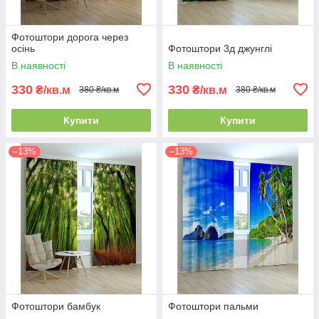
Фотоштори дорога через
осінь
Фотоштори 3д джунглі
В наявності
В наявності
330
330
₴/кв.м
₴/кв.м
380 ₴/кв.м
380 ₴/кв.м
Купити
Купити
–13%
–13%
Фотоштори бамбук
Фотоштори пальми