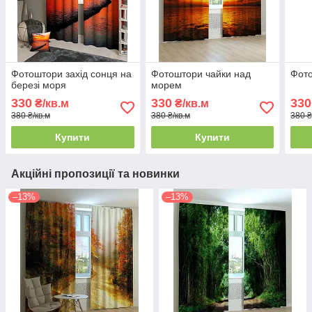
Фотоштори захід сонця на
Фотоштори чайки над
Фото
березі моря
морем
330
330
330
₴/кв.м
₴/кв.м
380 ₴/кв.м
380 ₴/кв.м
380 ₴
Купити
Купити
Акційні пропозиції та новинки
–13%
–13%