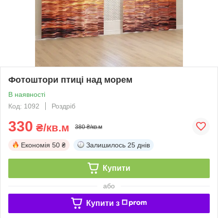
Фотоштори птиці над морем
В наявності
Код: 1092
Роздріб
330
₴/кв.м
380 ₴/кв.м
Економія
50 ₴
Залишилось
25 днів
Купити
або
Купити з