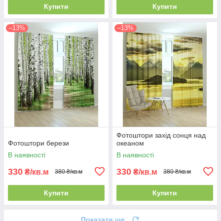
Купити
Купити
–13%
–13%
Фотоштори захід сонця над
Фотоштори берези
океаном
В наявності
В наявності
330
330
₴/кв.м
₴/кв.м
380 ₴/кв.м
380 ₴/кв.м
Купити
Купити
Показати ще