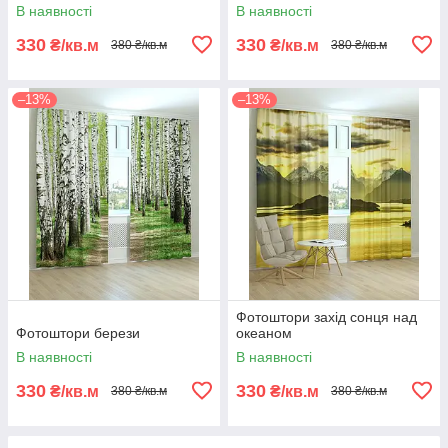
В наявності
В наявності
330
330
₴/кв.м
₴/кв.м
380 ₴/кв.м
380 ₴/кв.м
–13%
–13%
Фотоштори захід сонця над
Фотоштори берези
океаном
В наявності
В наявності
330
330
₴/кв.м
₴/кв.м
380 ₴/кв.м
380 ₴/кв.м