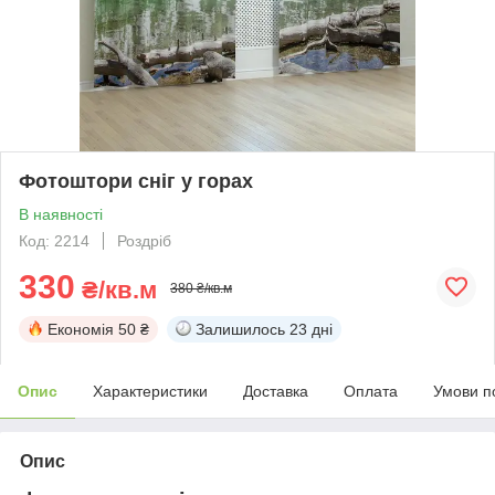
Фотоштори сніг у горах
В наявності
Код: 2214
Роздріб
330
₴/кв.м
380 ₴/кв.м
Економія
50 ₴
Залишилось
23 дні
Опис
Характеристики
Доставка
Оплата
Умови п
Опис