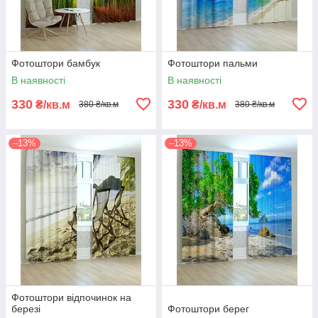
Фотоштори бамбук
Фотоштори пальми
В наявності
В наявності
330
330
₴/кв.м
₴/кв.м
380 ₴/кв.м
380 ₴/кв.м
–13%
–13%
Фотоштори відпочинок на
березі
Фотоштори берег