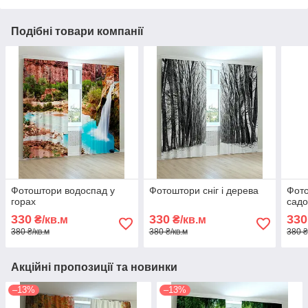
Подібні товари компанії
Фотоштори водоспад у
Фотоштори сніг і дерева
Фото
горах
садо
330
330
330
₴/кв.м
₴/кв.м
380 ₴/кв.м
380 ₴/кв.м
380 ₴
Акційні пропозиції та новинки
–13%
–13%