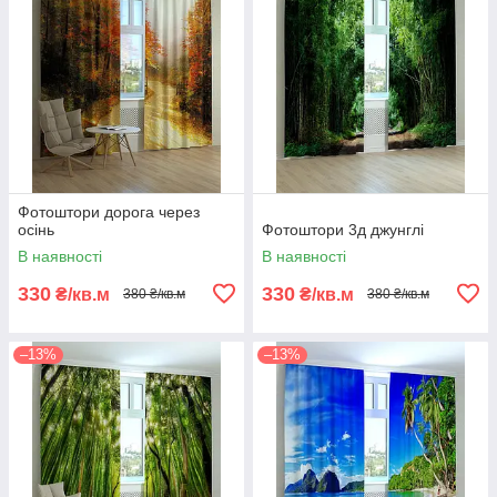
Фотоштори дорога через
осінь
Фотоштори 3д джунглі
В наявності
В наявності
330
330
₴/кв.м
₴/кв.м
380 ₴/кв.м
380 ₴/кв.м
–13%
–13%