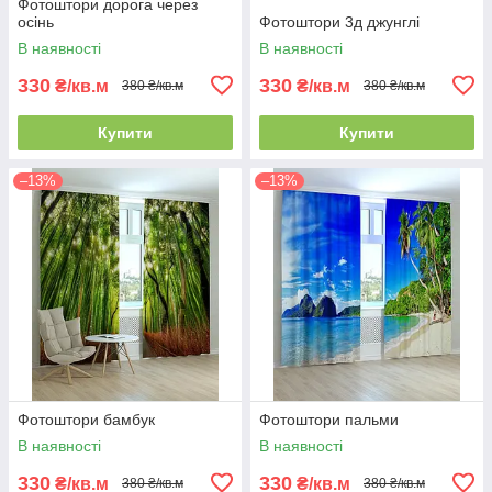
Фотоштори дорога через
осінь
Фотоштори 3д джунглі
В наявності
В наявності
330
330
₴/кв.м
₴/кв.м
380 ₴/кв.м
380 ₴/кв.м
Купити
Купити
–13%
–13%
Фотоштори бамбук
Фотоштори пальми
В наявності
В наявності
330
330
₴/кв.м
₴/кв.м
380 ₴/кв.м
380 ₴/кв.м