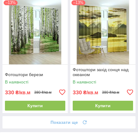
–13%
–13%
Фотоштори захід сонця над
Фотоштори берези
океаном
В наявності
В наявності
330
330
₴/кв.м
₴/кв.м
380 ₴/кв.м
380 ₴/кв.м
Купити
Купити
Показати ще