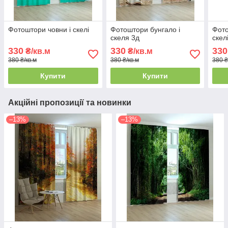
Фотоштори човни і скелі
Фотоштори бунгало і
Фото
скеля 3д
скел
330
330
330
₴/кв.м
₴/кв.м
380 ₴/кв.м
380 ₴/кв.м
380 ₴
Купити
Купити
Акційні пропозиції та новинки
–13%
–13%