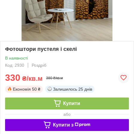
Фотоштори пустеля і скелі
В наявності
Код: 2930
Роздріб
330
₴/кв.м
380 ₴/кв.м
Економія
50 ₴
Залишилось
25 днів
Купити
або
Купити з