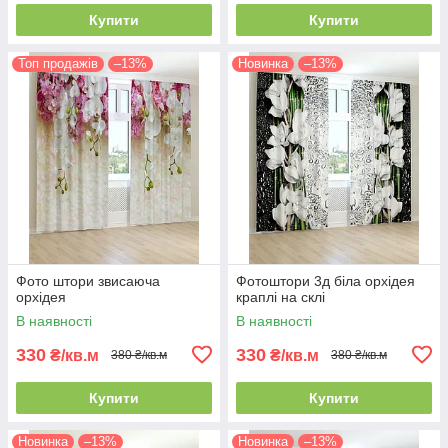
Купити
Купити
Топ продажів
–13%
Новинка
–13%
Фото штори звисаюча
Фотоштори 3д біла орхідея
орхідея
краплі на склі
В наявності
В наявності
330
330
₴/кв.м
₴/кв.м
380 ₴/кв.м
380 ₴/кв.м
Купити
Купити
Новинка
–13%
Новинка
–13%