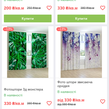
200
330
₴/кв.м
₴/кв.м
250 ₴/кв.м
380 ₴/кв.м
Купити
Купити
–13%
–13%
Фото штори звисаюча
орхідея
Фотоштори 3д монстера
В наявності
В наявності
330
від
₴/кв.м
330
₴/кв.м
380 ₴/кв.м
від 380 ₴/кв.м