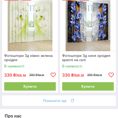
Фотоштори 3д ніжно зелена
Фотоштори 3д синя орхідея
орхідея
краплі на склі
В наявності
В наявності
330
330
₴/кв.м
₴/кв.м
380 ₴/кв.м
380 ₴/кв.м
Купити
Купити
Показати ще
Про нас