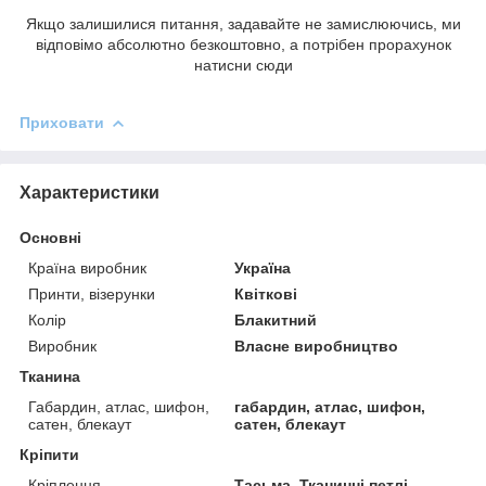
Якщо залишилися питання, задавайте не замислюючись, ми
відповімо абсолютно безкоштовно, а потрібен прорахунок
натисни сюди
Приховати
Характеристики
Основні
Країна виробник
Україна
Принти, візерунки
Квіткові
Колір
Блакитний
Виробник
Власне виробництво
Тканина
Габардин, атлас, шифон,
габардин, атлас, шифон,
сатен, блекаут
сатен, блекаут
Кріпити
Кріплення
Тасьма, Тканинні петлі,