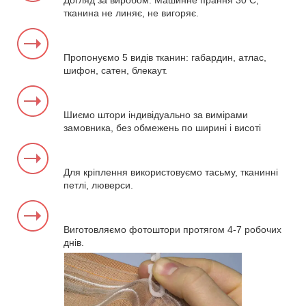
Догляд за виробом. Машинне прання 30 С,
тканина не линяє, не вигоряє.
Пропонуємо 5 видів тканин: габардин, атлас,
шифон, сатен, блекаут.
Шиємо штори індивідуально за вимірами
замовника, без обмежень по ширині і висоті
Для кріплення використовуємо тасьму, тканинні
петлі, люверси.
Виготовляємо фотоштори протягом 4-7 робочих
днів.