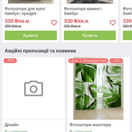
Фотоштори для кухні
Фотоштори камені і
Фото
бамбук і орхідея
бамбук
бам
330
330
330
₴/кв.м
₴/кв.м
380 ₴/кв.м
380 ₴/кв.м
380 ₴
Купити
Купити
Акційні пропозиції та новинки
–20%
Ціна 1 м/квадратний
–13%
Дизайн
Фотоштори монстера
В наявності
В наявності