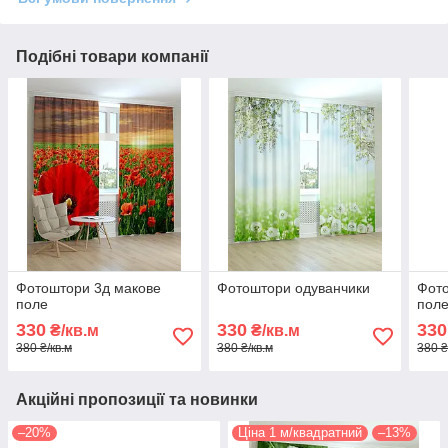
Подібні товари компанії
Фотоштори 3д макове
Фотоштори одуванчики
Фот
поле
пол
330
330
330
₴/кв.м
₴/кв.м
380 ₴/кв.м
380 ₴/кв.м
380 ₴
Акційні пропозиції та новинки
–20%
Ціна 1 м/квадратний
–13%