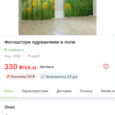
Фотоштори одуванчики в поле
В наявності
Код: 1694
Роздріб
330
₴/кв.м
380 ₴/кв.м
Економія
50 ₴
Залишилось
23 дні
Опис
Характеристики
Доставка
Оплата
Умови п
Опис