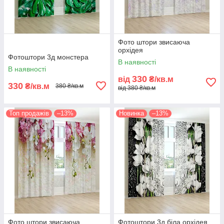
Фото штори звисаюча
орхідея
Фотоштори 3д монстера
В наявності
В наявності
330
від
₴/кв.м
330
₴/кв.м
380 ₴/кв.м
від 380 ₴/кв.м
Топ продажів
–13%
Новинка
–13%
Фото штори звисаюча
Фотоштори 3д біла орхідея