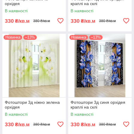
орхідея
краплі на склі
В наявності
В наявності
330
330
₴/кв.м
₴/кв.м
380 ₴/кв.м
380 ₴/кв.м
Новинка
–13%
Новинка
–13%
Фотоштори 3д ніжно зелена
Фотоштори 3д синя орхідея
орхідея
краплі на склі
В наявності
В наявності
330
330
₴/кв.м
₴/кв.м
380 ₴/кв.м
380 ₴/кв.м