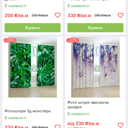
В наявності
В наявності
200
330
₴/кв.м
₴/кв.м
250 ₴/кв.м
380 ₴/кв.м
Купити
Купити
–13%
–13%
Фото штори звисаюча
орхідея
Фотоштори 3д монстера
В наявності
В наявності
330
від
₴/кв.м
330
₴/кв.м
380 ₴/кв.м