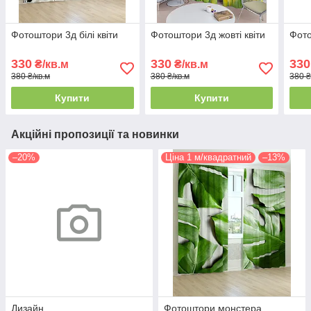
Фотоштори 3д білі квіти
Фотоштори 3д жовті квіти
Фото
330
330
330
₴/кв.м
₴/кв.м
380 ₴/кв.м
380 ₴/кв.м
380 ₴
Купити
Купити
Акційні пропозиції та новинки
–20%
Ціна 1 м/квадратний
–13%
Дизайн
Фотоштори монстера