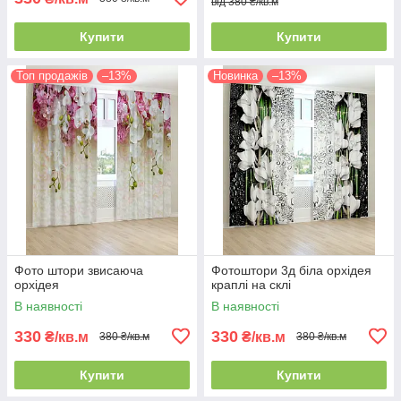
від 380 ₴/кв.м
Купити
Купити
Топ продажів
–13%
Новинка
–13%
Фото штори звисаюча
Фотоштори 3д біла орхідея
орхідея
краплі на склі
В наявності
В наявності
330
330
₴/кв.м
₴/кв.м
380 ₴/кв.м
380 ₴/кв.м
Купити
Купити