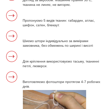
Догляд за виробом. Машинне прання 30 С,
тканина не линяє, не вигоряє.
Пропонуємо 5 видів тканин: габардин, атлас,
шифон, сатен, блекаут.
Шиємо штори індивідуально за вимірами
замовника, без обмежень по ширині і висоті
Для кріплення використовуємо тасьму, тканинні
петлі, люверси.
Виготовляємо фотоштори протягом 4-7 робочих
днів.