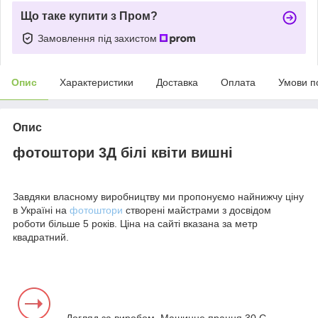
Що таке купити з Пром?
Замовлення під захистом
Опис
Характеристики
Доставка
Оплата
Умови п
Опис
фотоштори 3Д білі квіти вишні
Завдяки власному виробництву ми пропонуємо найнижчу ціну
в Україні на
фотоштори
створені майстрами з досвідом
роботи більше 5 років. Ціна на сайті вказана за метр
квадратний.