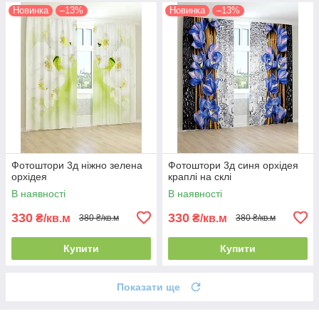
Новинка
–13%
Новинка
–13%
Фотоштори 3д ніжно зелена
Фотоштори 3д синя орхідея
орхідея
краплі на склі
В наявності
В наявності
330
330
₴/кв.м
₴/кв.м
380 ₴/кв.м
380 ₴/кв.м
Купити
Купити
Показати ще