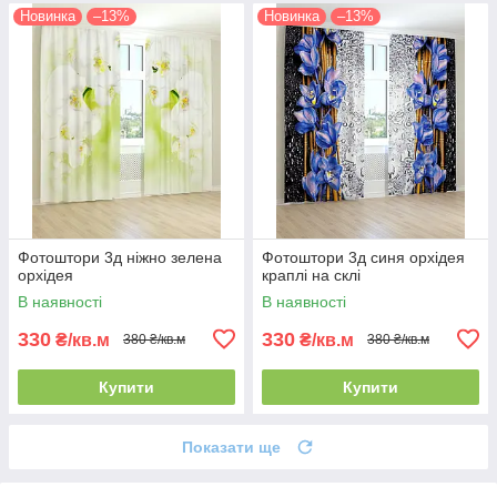
Новинка
–13%
Новинка
–13%
Фотоштори 3д ніжно зелена
Фотоштори 3д синя орхідея
орхідея
краплі на склі
В наявності
В наявності
330
330
₴/кв.м
₴/кв.м
380 ₴/кв.м
380 ₴/кв.м
Купити
Купити
Показати ще