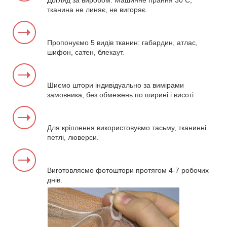
Догляд за виробом. Машинне прання 30 С,
тканина не линяє, не вигоряє.
Пропонуємо 5 видів тканин: габардин, атлас,
шифон, сатен, блекаут.
Шиємо штори індивідуально за вимірами
замовника, без обмежень по ширині і висоті
Для кріплення використовуємо тасьму, тканинні
петлі, люверси.
Виготовляємо фотоштори протягом 4-7 робочих
днів.