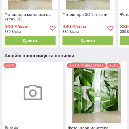
Фотоштори метелики на
Фотоштори 3D білі квіти
Фото
квітах 3D
330
330
330
₴/кв.м
₴/кв.м
380 ₴/кв.м
380 ₴/кв.м
380 ₴
Купити
Купити
Акційні пропозиції та новинки
–20%
Ціна 1 м/квадратний
–13%
Дизайн
Фотоштори монстера