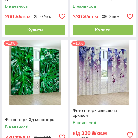
В наявності
В наявності
200
330
₴/кв.м
₴/кв.м
250 ₴/кв.м
380 ₴/кв.м
Купити
Купити
–13%
–13%
Фото штори звисаюча
орхідея
Фотоштори 3д монстера
В наявності
В наявності
330
від
₴/кв.м
330
₴/кв.м
380 ₴/кв.м