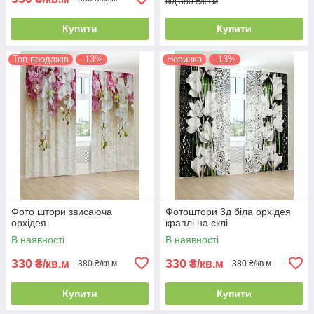
від 380 ₴/кв.м
Купити
Купити
Топ продажів
–13%
Новинка
–13%
Фото штори звисаюча
Фотоштори 3д біла орхідея
орхідея
краплі на склі
В наявності
В наявності
330
330
₴/кв.м
₴/кв.м
380 ₴/кв.м
380 ₴/кв.м
Купити
Купити