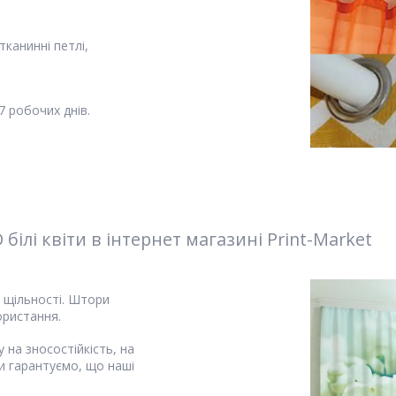
канинні петлі,
 робочих днів.
ілі квіти в інтернет магазині Print-Market
і щільності. Штори
ористання.
 на зносостійкість, на
и гарантуємо, що наші