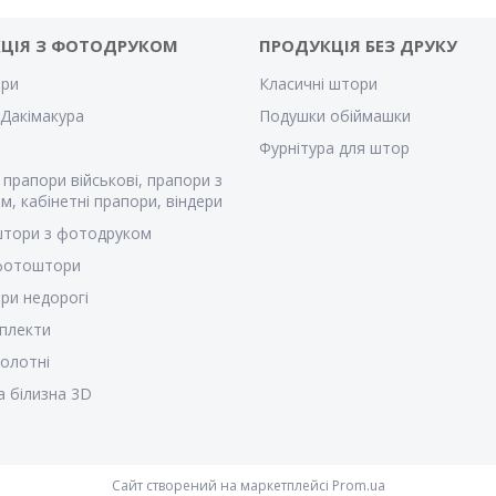
ЦІЯ З ФОТОДРУКОМ
ПРОДУКЦІЯ БЕЗ ДРУКУ
ри
Класичні штори
Дакімакура
Подушки обіймашки
Фурнітура для штор
 прапори військові, прапори з
м, кабінетні прапори, віндери
штори з фотодруком
 фотоштори
ри недорогі
плекти
полотні
а білизна 3D
Сайт створений на маркетплейсі
Prom.ua