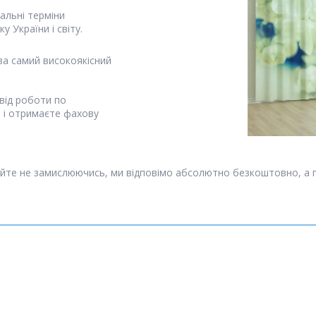
альні терміни
у України і світу.
за самий високоякісний
від роботи по
я і отримаєте фахову
йте не замислюючись, ми відповімо абсолютно безкоштовно, а 