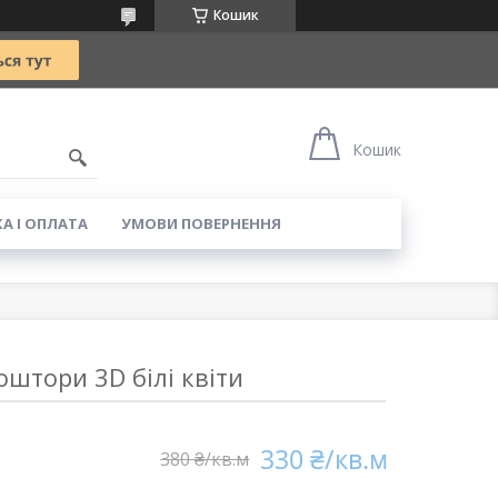
Кошик
5
Кошик
А І ОПЛАТА
УМОВИ ПОВЕРНЕННЯ
штори 3D білі квіти
330 ₴/кв.м
380 ₴/кв.м