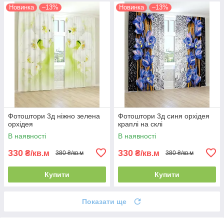
Новинка
–13%
Новинка
–13%
Фотоштори 3д ніжно зелена
Фотоштори 3д синя орхідея
орхідея
краплі на склі
В наявності
В наявності
330
330
₴/кв.м
₴/кв.м
380 ₴/кв.м
380 ₴/кв.м
Купити
Купити
Показати ще