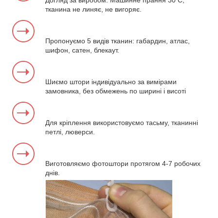
Догляд за виробом. Машинне прання 30 С,
тканина не линяє, не вигоряє.
Пропонуємо 5 видів тканин: габардин, атлас,
шифон, сатен, блекаут.
Шиємо штори індивідуально за вимірами
замовника, без обмежень по ширині і висоті
Для кріплення використовуємо тасьму, тканинні
петлі, люверси.
Виготовляємо фотоштори протягом 4-7 робочих
днів.