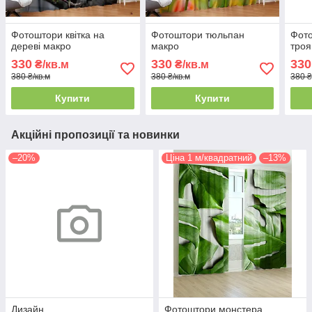
Фотоштори квітка на
Фотоштори тюльпан
Фот
дереві макро
макро
троя
330
330
330
₴/кв.м
₴/кв.м
380 ₴/кв.м
380 ₴/кв.м
380 ₴
Купити
Купити
Акційні пропозиції та новинки
–20%
Ціна 1 м/квадратний
–13%
Дизайн
Фотоштори монстера