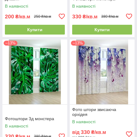
В наявності
В наявності
200
330
₴/кв.м
₴/кв.м
250 ₴/кв.м
380 ₴/кв.м
Купити
Купити
–13%
–13%
Фото штори звисаюча
орхідея
Фотоштори 3д монстера
В наявності
В наявності
330
від
₴/кв.м
330
₴/кв.м
380 ₴/кв.м