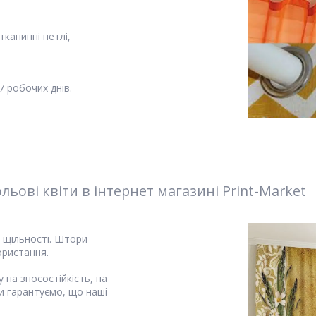
канинні петлі,
 робочих днів.
ові квіти в інтернет магазині Print-Market
і щільності. Штори
ористання.
 на зносостійкість, на
и гарантуємо, що наші