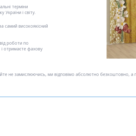
альні терміни
у України і світу.
за самий високоякісний
від роботи по
я і отримаєте фахову
йте не замислюючись, ми відповімо абсолютно безкоштовно, а 