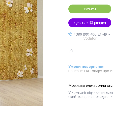
Купити
Купити з
+380 (99) 406-21-49
Vodafon
повернення товару протя
У компанії підключені ел
який товар не покидаючи 