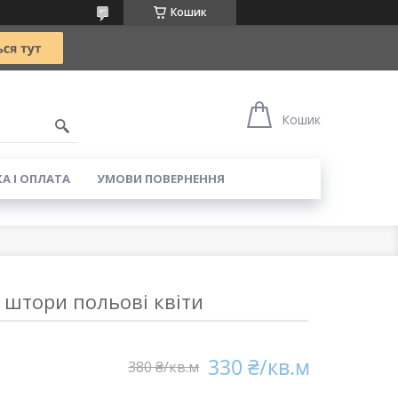
Кошик
5
Кошик
А І ОПЛАТА
УМОВИ ПОВЕРНЕННЯ
 штори польові квіти
330 ₴/кв.м
380 ₴/кв.м