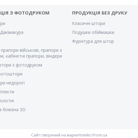
ЦІЯ З ФОТОДРУКОМ
ПРОДУКЦІЯ БЕЗ ДРУКУ
ри
Класичні штори
Дакімакура
Подушки обіймашки
Фурнітура для штор
 прапори військові, прапори з
м, кабінетні прапори, віндери
штори з фотодруком
 фотоштори
ри недорогі
плекти
полотні
а білизна 3D
Сайт створений на маркетплейсі
Prom.ua