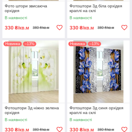
Фото штори звисаюча
Фотоштори 3д біла орхідея
орхідея
краплі на склі
В наявності
В наявності
330
330
₴/кв.м
₴/кв.м
380 ₴/кв.м
380 ₴/кв.м
Новинка
–13%
Новинка
–13%
Фотоштори 3д ніжно зелена
Фотоштори 3д синя орхідея
орхідея
краплі на склі
В наявності
В наявності
330
330
₴/кв.м
₴/кв.м
380 ₴/кв.м
380 ₴/кв.м