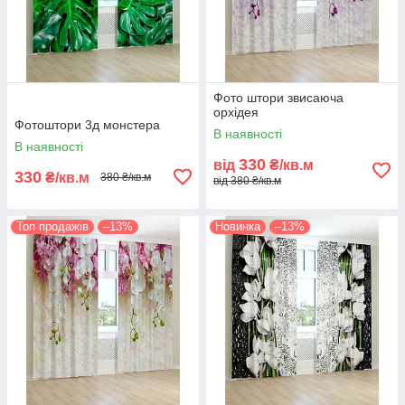
Фото штори звисаюча
орхідея
Фотоштори 3д монстера
В наявності
В наявності
330
від
₴/кв.м
330
₴/кв.м
380 ₴/кв.м
від 380 ₴/кв.м
Топ продажів
–13%
Новинка
–13%