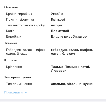
Основні
Країна виробник
Україна
Принти, візерунки
Квіткові
Тип текстильного виробу
штори
Колір
Блакитний
Виробник
Власне виробництво
Тканина
Габардин, атлас, шифон,
габардин, атлас, шифон,
сатен, блекаут
сатен, блекаут
Кріпити
Кріплення
Тасьма, Тканинні петлі,
Люверси
Тип приміщення
Тип приміщення
спальня, вітальня, кухня
Приховати