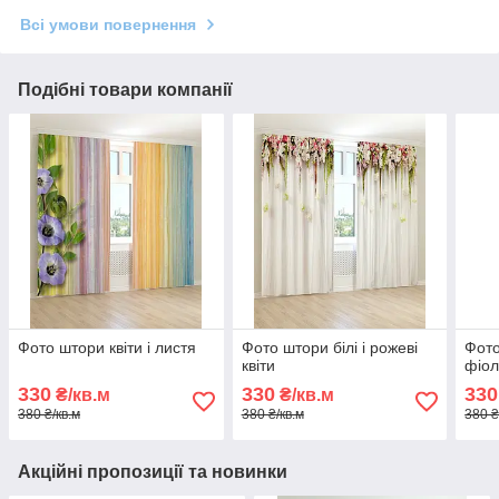
Всі умови повернення
Подібні товари компанії
Фото штори квіти і листя
Фото штори білі і рожеві
Фото
квіти
фіол
330
330
330
₴/кв.м
₴/кв.м
380 ₴/кв.м
380 ₴/кв.м
380 ₴
Акційні пропозиції та новинки