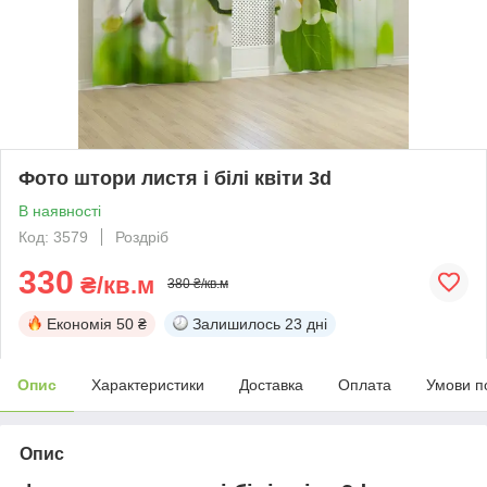
Фото штори листя і білі квіти 3d
В наявності
Код: 3579
Роздріб
330
₴/кв.м
380 ₴/кв.м
Економія
50 ₴
Залишилось
23 дні
Опис
Характеристики
Доставка
Оплата
Умови п
Опис