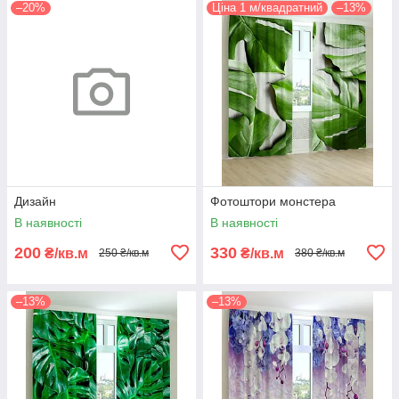
–20%
Ціна 1 м/квадратний
–13%
Дизайн
Фотоштори монстера
В наявності
В наявності
200
330
₴/кв.м
₴/кв.м
250 ₴/кв.м
380 ₴/кв.м
–13%
–13%