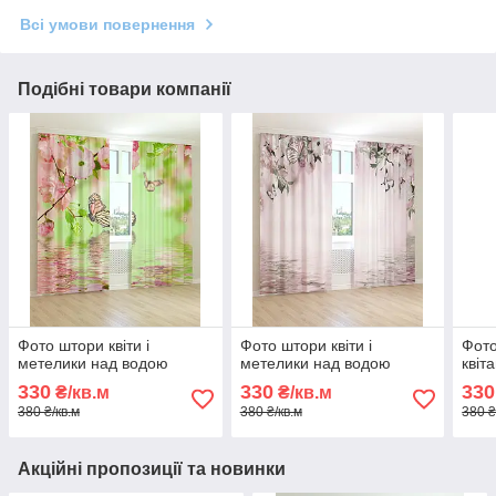
Всі умови повернення
Подібні товари компанії
Фото штори квіти і
Фото штори квіти і
Фото
метелики над водою
метелики над водою
квіт
330
330
330
₴/кв.м
₴/кв.м
380 ₴/кв.м
380 ₴/кв.м
380 ₴
Акційні пропозиції та новинки