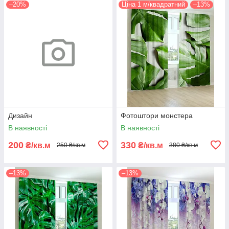
–20%
Ціна 1 м/квадратний
–13%
Дизайн
Фотоштори монстера
В наявності
В наявності
200
330
₴/кв.м
₴/кв.м
250 ₴/кв.м
380 ₴/кв.м
–13%
–13%