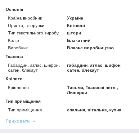
Основні
Країна виробник
Україна
Принти, візерунки
Квіткові
Тип текстильного виробу
штори
Колір
Блакитний
Виробник
Власне виробництво
Тканина
Габардин, атлас, шифон,
габардин, атлас, шифон,
сатен, блекаут
сатен, блекаут
Кріпити
Кріплення
Тасьма, Тканинні петлі,
Люверси
Тип приміщення
Тип приміщення
спальня, вітальня, кухня
Приховати