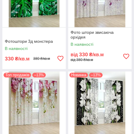
Фото штори звисаюча
орхідея
Фотоштори 3д монстера
В наявності
В наявності
330
від
₴/кв.м
330
₴/кв.м
380 ₴/кв.м
від 380 ₴/кв.м
Топ продажів
–13%
Новинка
–13%