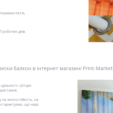
канинні петлі,
 робочих днів.
ски балкон в інтернет магазині Print-Market
і щільності. Штори
ористання.
 на зносостійкість, на
и гарантуємо, що наші