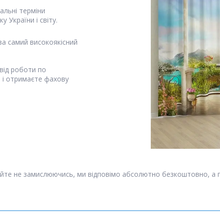
альні терміни
у України і світу.
за самий високоякісний
від роботи по
я і отримаєте фахову
йте не замислюючись, ми відповімо абсолютно безкоштовно, а 