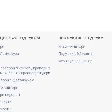
ЦІЯ З ФОТОДРУКОМ
ПРОДУКЦІЯ БЕЗ ДРУКУ
ри
Класичні штори
Дакімакура
Подушки обіймашки
Фурнітура для штор
 прапори військові, прапори з
м, кабінетні прапори, віндери
штори з фотодруком
 фотоштори
ри недорогі
плекти
полотні