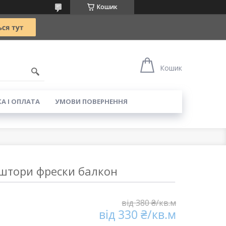
Кошик
5
Кошик
А І ОПЛАТА
УМОВИ ПОВЕРНЕННЯ
штори фрески балкон
від 380 ₴/кв.м
від 330 ₴/кв.м