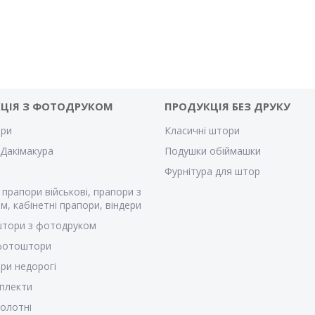
ЦІЯ З ФОТОДРУКОМ
ПРОДУКЦІЯ БЕЗ ДРУКУ
ри
Класичні штори
Дакімакура
Подушки обіймашки
Фурнітура для штор
 прапори військові, прапори з
м, кабінетні прапори, віндери
штори з фотодруком
 фотоштори
ри недорогі
плекти
полотні