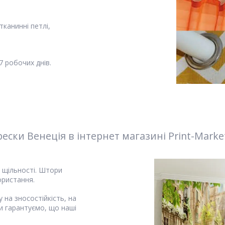
канинні петлі,
 робочих днів.
ки Венеція в інтернет магазині Print-Marke
і щільності. Штори
ористання.
 на зносостійкість, на
и гарантуємо, що наші