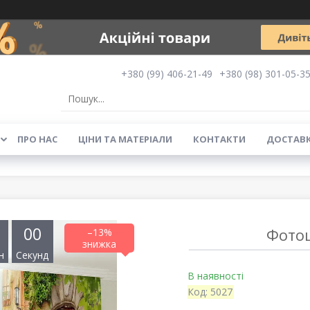
+380 (99) 406-21-49
+380 (98) 301-05-3
ПРО НАС
ЦІНИ ТА МАТЕРІАЛИ
КОНТАКТИ
ДОСТАВК
0
0
Фотош
–13%
н
Секунд
В наявності
Код:
5027