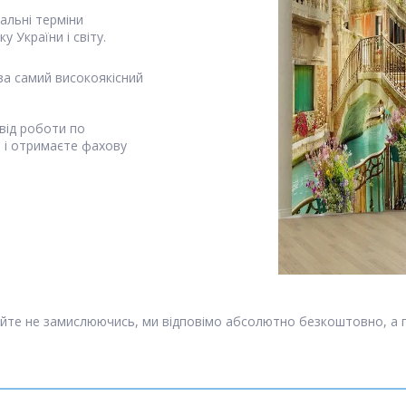
альні терміни
у України і світу.
за самий високоякісний
від роботи по
я і отримаєте фахову
йте не замислюючись, ми відповімо абсолютно безкоштовно, а 