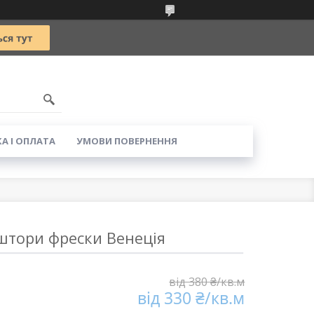
5
А І ОПЛАТА
УМОВИ ПОВЕРНЕННЯ
тори фрески Венеція
від 380 ₴/кв.м
від 330 ₴/кв.м