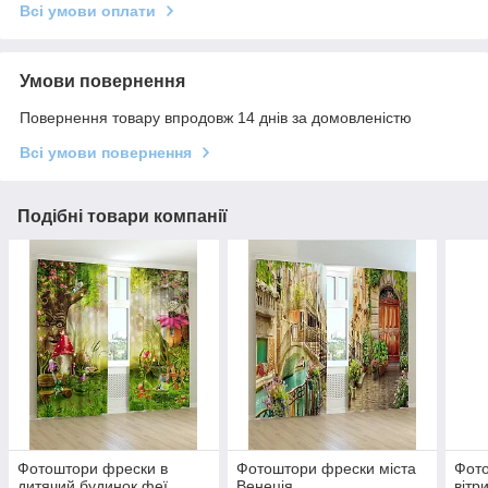
Всі умови оплати
Умови повернення
Повернення товару впродовж 14 днів за домовленістю
Всі умови повернення
Подібні товари компанії
Фотоштори фрески в
Фотоштори фрески міста
Фот
дитячий будинок феї
Венеція
вітр