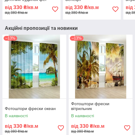
330
330
від
₴/кв.м
від
₴/кв.м
від
від 380 ₴/кв.м
від 380 ₴/кв.м
від 3
Акційні пропозиції та новинки
–13%
–13%
Фотоштори фрески
Фотоштори фрески океан
вітрильник
В наявності
В наявності
330
330
від
₴/кв.м
від
₴/кв.м
від 380 ₴/кв.м
від 380 ₴/кв.м