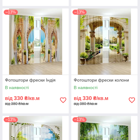
–13%
–13%
Фотоштори фрески Індія
Фотоштори фрески колони
В наявності
В наявності
330
330
від
₴/кв.м
від
₴/кв.м
від 380 ₴/кв.м
від 380 ₴/кв.м
–13%
–13%