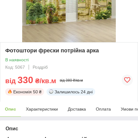
Фотоштори фрески потрійна арка
В наявності
Код: 5067
Роздріб
330
від
₴/кв.м
від 380 ₴/кв.м
Економія
50 ₴
Залишилось
24 дні
Опис
Характеристики
Доставка
Оплата
Умови п
Опис