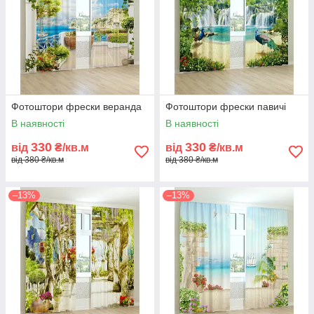
Фотоштори фрески веранда
Фотоштори фрески павичі
В наявності
В наявності
330
330
від
₴/кв.м
від
₴/кв.м
від 380 ₴/кв.м
від 380 ₴/кв.м
–13%
–13%