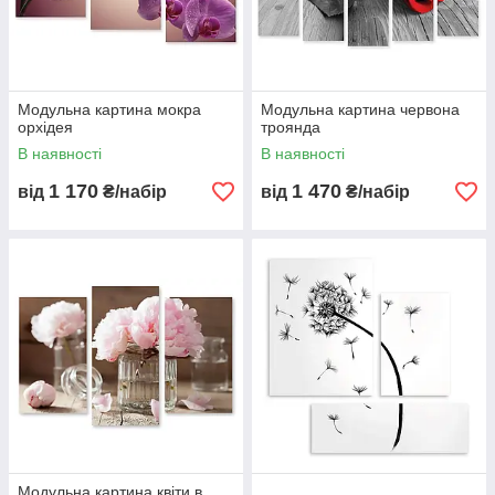
Модульна картина мокра
Модульна картина червона
орхідея
троянда
В наявності
В наявності
1 170
1 470
від
₴/набір
від
₴/набір
Модульна картина квіти в